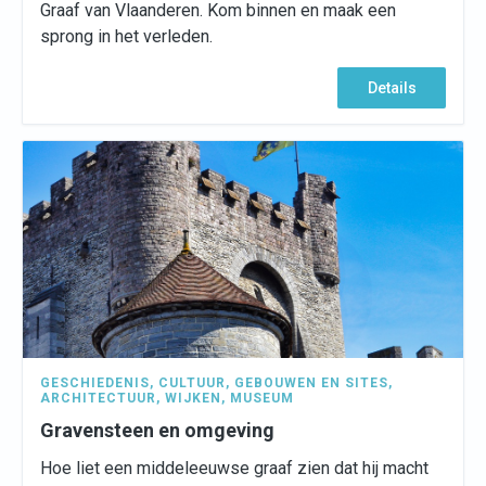
Graaf van Vlaanderen. Kom binnen en maak een
sprong in het verleden.
Details
GESCHIEDENIS
,
CULTUUR
,
GEBOUWEN EN SITES
,
ARCHITECTUUR
,
WIJKEN
,
MUSEUM
Gravensteen en omgeving
Hoe liet een middeleeuwse graaf zien dat hij macht