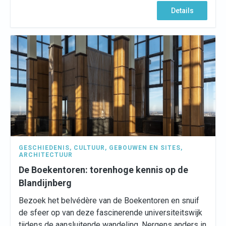
Details
GESCHIEDENIS
,
CULTUUR
,
GEBOUWEN EN SITES
,
ARCHITECTUUR
De Boekentoren: torenhoge kennis op de
Blandijnberg
Bezoek het belvédère van de Boekentoren en snuif
de sfeer op van deze fascinerende universiteitswijk
tijdens de aansluitende wandeling. Nergens anders in