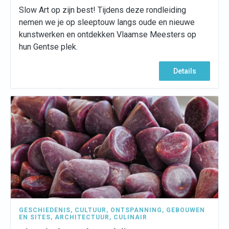
Slow Art op zijn best! Tijdens deze rondleiding
nemen we je op sleeptouw langs oude en nieuwe
kunstwerken en ontdekken Vlaamse Meesters op
hun Gentse plek.
Details
GESCHIEDENIS
,
CULTUUR
,
ONTSPANNING
,
GEBOUWEN
EN SITES
,
ARCHITECTUUR
,
CULINAIR