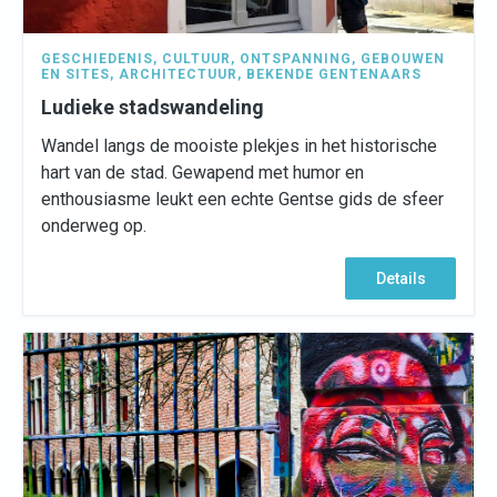
GESCHIEDENIS
,
CULTUUR
,
ONTSPANNING
,
GEBOUWEN
EN SITES
,
ARCHITECTUUR
,
BEKENDE GENTENAARS
Ludieke stadswandeling
Wandel langs de mooiste plekjes in het historische
hart van de stad. Gewapend met humor en
enthousiasme leukt een echte Gentse gids de sfeer
onderweg op.
Details