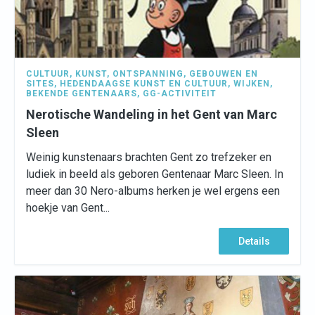
CULTUUR
,
KUNST
,
ONTSPANNING
,
GEBOUWEN EN
SITES
,
HEDENDAAGSE KUNST EN CULTUUR
,
WIJKEN
,
BEKENDE GENTENAARS
,
GG-ACTIVITEIT
Nerotische Wandeling in het Gent van Marc
Sleen
Weinig kunstenaars brachten Gent zo trefzeker en
ludiek in beeld als geboren Gentenaar Marc Sleen. In
meer dan 30 Nero-albums herken je wel ergens een
hoekje van Gent...
Details