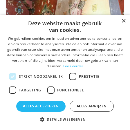
×
Deze website maakt gebruik
van cookies.
We gebruiken cookies om inhoud en advertenties te personaliseren
en om ons verkeer te analyseren. We delen ook informatie over uw
GESCHIEDENIS
,
GEBOUWEN EN SITES
,
ARCHITECTUUR
gebruik van onze site met onze advertentie- en analysepartners, die
deze kunnen combineren met andere informatie die u aan hen heeft
Havenhuis op de Graslei
verstrekt of die zij hebben verzameld door uw gebruik van hun
diensten.
Lees verder
De Gentse Gidsen loodsen je binnen in het prachtig
gerestaureerde Havenhuis op de Graslei en leiden je
STRIKT NOODZAKELIJK
PRESTATIE
rond van de kelder tot in de nok van het dak.
TARGETING
FUNCTIONEEL
Details
ALLES ACCEPTEREN
ALLES AFWIJZEN
DETAILS WEERGEVEN