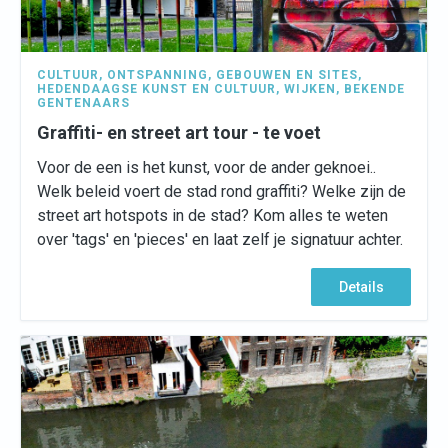
CULTUUR
,
ONTSPANNING
,
GEBOUWEN EN SITES
,
HEDENDAAGSE KUNST EN CULTUUR
,
WIJKEN
,
BEKENDE
GENTENAARS
Graffiti- en street art tour - te voet
Voor de een is het kunst, voor de ander geknoei..
Welk beleid voert de stad rond graffiti? Welke zijn de
street art hotspots in de stad? Kom alles te weten
over 'tags' en 'pieces' en laat zelf je signatuur achter.
Details