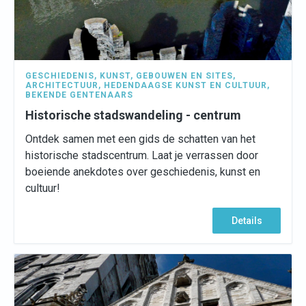
GESCHIEDENIS
,
KUNST
,
GEBOUWEN EN SITES
,
ARCHITECTUUR
,
HEDENDAAGSE KUNST EN CULTUUR
,
BEKENDE GENTENAARS
Historische stadswandeling - centrum
Ontdek samen met een gids de schatten van het
historische stadscentrum. Laat je verrassen door
boeiende anekdotes over geschiedenis, kunst en
cultuur!
Details