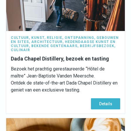
CULTUUR
,
KUNST
,
RELIGIE
,
ONTSPANNING
,
GEBOUWEN
EN SITES
,
ARCHITECTUUR
,
HEDENDAAGSE KUNST EN
CULTUUR
,
BEKENDE GENTENAARS
,
BEDRIJFSBEZOEK
,
CULINAIR
Dada Chapel Distillery, bezoek en tasting
Bezoek het prachtig gerestaureerde “Hôtel de
maître” Jean-Baptiste Vanden Meersche.
Ontdek de state-of-the-art Dada Chapel Distillery en
geniet van een exclusieve tasting.
Details