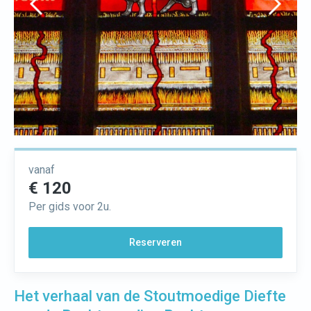
vanaf
€ 120
Per gids voor 2u.
Reserveren
Het verhaal van de Stoutmoedige Diefte