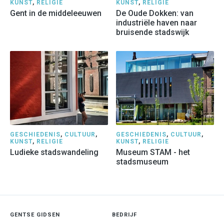
KUNST
,
RELIGIE
KUNST
,
RELIGIE
Gent in de middeleeuwen
De Oude Dokken: van
industriële haven naar
bruisende stadswijk
GESCHIEDENIS
,
CULTUUR
,
GESCHIEDENIS
,
CULTUUR
,
KUNST
,
RELIGIE
KUNST
,
RELIGIE
Ludieke stadswandeling
Museum STAM - het
stadsmuseum
GENTSE GIDSEN
BEDRIJF