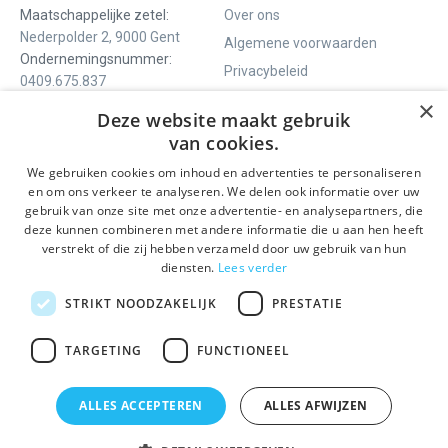
Maatschappelijke zetel:
Over ons
Nederpolder 2, 9000 Gent
Algemene voorwaarden
Ondernemingsnummer:
Privacybeleid
0409.675.837
Contact
RPR Gent
×
Deze website maakt gebruik
van cookies.
We gebruiken cookies om inhoud en advertenties te personaliseren
ONS AANBOD
SOCIALS
en om ons verkeer te analyseren. We delen ook informatie over uw
Rondleidingen
Facebook
gebruik van onze site met onze advertentie- en analysepartners, die
deze kunnen combineren met andere informatie die u aan hen heeft
Dagprogramma
Instagram
verstrekt of die zij hebben verzameld door uw gebruik van hun
Ghent History Tour
LinkedIn
diensten.
Lees verder
Activiteiten
STRIKT NOODZAKELIJK
PRESTATIE
BLIJF OP DE HOOGTE
TARGETING
FUNCTIONEEL
Verzenden
ALLES ACCEPTEREN
ALLES AFWIJZEN