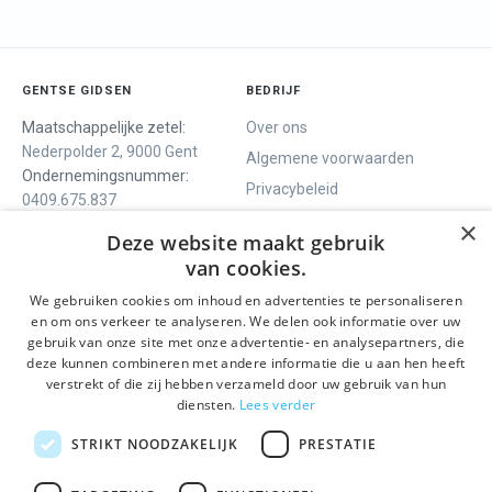
GENTSE GIDSEN
BEDRIJF
Maatschappelijke zetel:
Over ons
Nederpolder 2, 9000 Gent
Algemene voorwaarden
Ondernemingsnummer:
Privacybeleid
0409.675.837
Contact
RPR Gent
×
Deze website maakt gebruik
van cookies.
We gebruiken cookies om inhoud en advertenties te personaliseren
ONS AANBOD
SOCIALS
en om ons verkeer te analyseren. We delen ook informatie over uw
Rondleidingen
Facebook
gebruik van onze site met onze advertentie- en analysepartners, die
deze kunnen combineren met andere informatie die u aan hen heeft
Dagprogramma
Instagram
verstrekt of die zij hebben verzameld door uw gebruik van hun
Ghent History Tour
LinkedIn
diensten.
Lees verder
Activiteiten
STRIKT NOODZAKELIJK
PRESTATIE
BLIJF OP DE HOOGTE