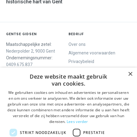
historische hart van Gent
GENTSE GIDSEN
BEDRIJF
Maatschappelijke zetel:
Over ons
Nederpolder 2, 9000 Gent
Algemene voorwaarden
Ondernemingsnummer:
Privacybeleid
0409.675.837
Contact
RPR Gent
×
Deze website maakt gebruik
van cookies.
We gebruiken cookies om inhoud en advertenties te personaliseren
ONS AANBOD
SOCIALS
en om ons verkeer te analyseren. We delen ook informatie over uw
Rondleidingen
Facebook
gebruik van onze site met onze advertentie- en analysepartners, die
deze kunnen combineren met andere informatie die u aan hen heeft
Dagprogramma
Instagram
verstrekt of die zij hebben verzameld door uw gebruik van hun
Ghent History Tour
LinkedIn
diensten.
Lees verder
Activiteiten
STRIKT NOODZAKELIJK
PRESTATIE