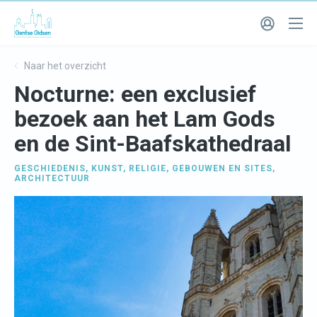
Naar het overzicht
Nocturne: een exclusief
bezoek aan het Lam Gods
en de Sint-Baafskathedraal
GESCHIEDENIS
,
KUNST
,
RELIGIE
,
GEBOUWEN EN SITES
,
ARCHITECTUUR