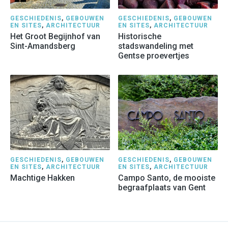
GESCHIEDENIS
,
GEBOUWEN
GESCHIEDENIS
,
GEBOUWEN
EN SITES
,
ARCHITECTUUR
EN SITES
,
ARCHITECTUUR
Het Groot Begijnhof van
Historische
Sint-Amandsberg
stadswandeling met
Gentse proevertjes
GESCHIEDENIS
,
GEBOUWEN
GESCHIEDENIS
,
GEBOUWEN
EN SITES
,
ARCHITECTUUR
EN SITES
,
ARCHITECTUUR
Machtige Hakken
Campo Santo, de mooiste
begraafplaats van Gent