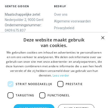
GENTSE GIDSEN
BEDRIJF
Maatschappelijke zetel:
Over ons
Nederpolder 2, 9000 Gent
Algemene voorwaarden
Ondernemingsnummer:
Privacybeleid
0409.675.837
Contact
RPR Gent
×
Deze website maakt gebruik
van cookies.
We gebruiken cookies om inhoud en advertenties te personaliseren
ONS AANBOD
SOCIALS
en om ons verkeer te analyseren. We delen ook informatie over uw
Rondleidingen
Facebook
gebruik van onze site met onze advertentie- en analysepartners, die
deze kunnen combineren met andere informatie die u aan hen heeft
Dagprogramma
Instagram
verstrekt of die zij hebben verzameld door uw gebruik van hun
Ghent History Tour
LinkedIn
diensten.
Lees verder
Activiteiten
STRIKT NOODZAKELIJK
PRESTATIE
BLIJF OP DE HOOGTE
TARGETING
FUNCTIONEEL
Verzenden