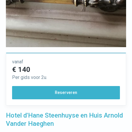
vanaf
€ 140
Per gids voor 2u.
Reserveren
Hotel d'Hane Steenhuyse en Huis Arnold
Vander Haeghen