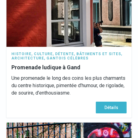
HISTOIRE
,
CULTURE
,
DÉTENTE
,
BÂTIMENTS ET SITES
,
ARCHITECTURE
,
GANTOIS CÉLÈBRES
Promenade ludique à Gand
Une promenade le long des coins les plus charmants
du centre historique, pimentée d’humour, de rigolade,
de sourire, d’enthousiasme.
Détails