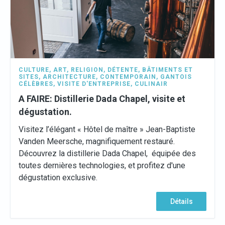
CULTURE
,
ART
,
RELIGION
,
DÉTENTE
,
BÂTIMENTS ET
SITES
,
ARCHITECTURE
,
CONTEMPORAIN
,
GANTOIS
CÉLÈBRES
,
VISITE D'ENTREPRISE
,
CULINAIR
A FAIRE: Distillerie Dada Chapel, visite et
dégustation.
Visitez l’élégant « Hôtel de maître » Jean-Baptiste
Vanden Meersche, magnifiquement restauré.
Découvrez la distillerie Dada Chapel, équipée des
toutes dernières technologies, et profitez d'une
dégustation exclusive.
Détails