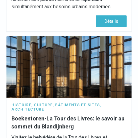
simultanément aux besoins urbains modernes.
Détails
HISTOIRE
,
CULTURE
,
BÂTIMENTS ET SITES
,
ARCHITECTURE
Boekentoren-La Tour des Livres: le savoir au
sommet du Blandijnberg
Visitez le belvédère de la Tour des Livres et