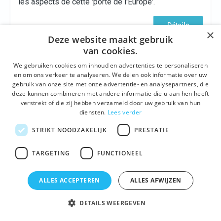
les aspects de cette 'porte de l'Europe'.
Détails
×
Deze website maakt gebruik
van cookies.
We gebruiken cookies om inhoud en advertenties te personaliseren
en om ons verkeer te analyseren. We delen ook informatie over uw
gebruik van onze site met onze advertentie- en analysepartners, die
deze kunnen combineren met andere informatie die u aan hen heeft
verstrekt of die zij hebben verzameld door uw gebruik van hun
diensten.
Lees verder
STRIKT NOODZAKELIJK
PRESTATIE
TARGETING
FUNCTIONEEL
CULTURE
,
DÉTENTE
,
CONTEMPORAIN
,
VISITE
D'ENTREPRISE
,
CULINAIR
Visite d’entreprise chez Filliers Distillery
ALLES ACCEPTEREN
ALLES AFWIJZEN
Beaucoup plus que le genièvre de grain, la gamme
DETAILS WEERGEVEN
comprend également le gin, le whisky et la vodka.