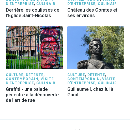
D'ENTREPRISE
,
CULINAIR
D'ENTREPRISE
,
CULINAIR
Derrière les coulisses de
Château des Comtes et
l’Eglise Saint-Nicolas
ses environs
CULTURE
,
DÉTENTE
,
CULTURE
,
DÉTENTE
,
CONTEMPORAIN
,
VISITE
CONTEMPORAIN
,
VISITE
D'ENTREPRISE
,
CULINAIR
D'ENTREPRISE
,
CULINAIR
Graffiti - une balade
Guillaume I, chez lui à
pédestre à la découverte
Gand
de l'art de rue