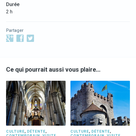
Durée
2 h
Partager
Ce qui pourrait aussi vous plaire…
CULTURE
,
DÉTENTE
,
CULTURE
,
DÉTENTE
,
CONTEMPORAIN
,
VISITE
CONTEMPORAIN
,
VISITE