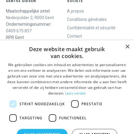
GENTSE GIDSEN
SOCIÉTÉ
Maatschappelijke zetel:
A propos
Nederpolder 2, 9000 Gent
Conditions générales
Ondernemingsnummer:
Confidentialité et sécurité
0409.675.837
Contact
RPR Gent
×
Deze website maakt gebruik
van cookies.
NOUS VOUS OFFRONS
SOCIALS
We gebruiken cookies om inhoud en advertenties te personaliseren
Visites guidées
Facebook
en om ons verkeer te analyseren. We delen ook informatie over uw
gebruik van onze site met onze advertentie- en analysepartners, die
Gand en un jour
Instagram
deze kunnen combineren met andere informatie die u aan hen heeft
Visite guidée du centre
LinkedIn
verstrekt of die zij hebben verzameld door uw gebruik van hun
historique
diensten.
Lees verder
Activités
STRIKT NOODZAKELIJK
PRESTATIE
RESTEZ INFORMÉ
TARGETING
FUNCTIONEEL
Envoyer