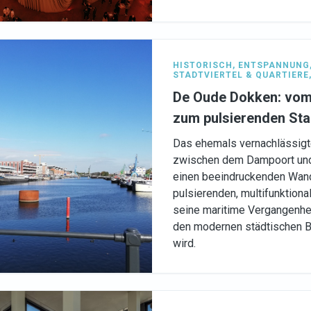
HISTORISCH
,
ENTSPANNUNG
STADTVIERTEL & QUARTIERE
De Oude Dokken: vom
zum pulsierenden Sta
Das ehemals vernachlässigt
zwischen dem Dampoort und 
einen beeindruckenden Wan
pulsierenden, multifunktional
seine maritime Vergangenheit
den modernen städtischen B
wird.