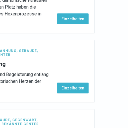
s, dämonische Fantasien
en Platz haben die
 es Hexenprozesse in
Einzelheiten
PANNUNG
,
GEBÄUDE
,
ENTER
ang
und Begeisterung entlang
torischen Herzen der
Einzelheiten
ÄUDE
,
GEGENWART
,
,
BEKANNTE GENTER