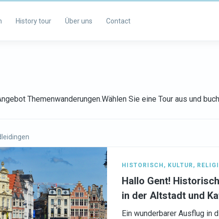
m
History tour
Über uns
Contact
s Angebot Themenwanderungen.Wählen Sie eine Tour aus und buch
leidingen
HISTORISCH
,
KULTUR
,
RELIG
Hallo Gent! Historis
in der Altstadt und Ka
Ein wunderbarer Ausflug in 