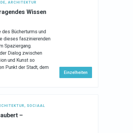
DE
,
ARCHITEKTUR
rragendes Wissen
e des Bücherturms und
e dieses faszinierenden
em Spaziergang.
 der Dialog zwischen
ion und Kunst so
en Punkt der Stadt, dem
Einzelheiten
RCHITEKTUR
,
SOCIAAL
zaubert –