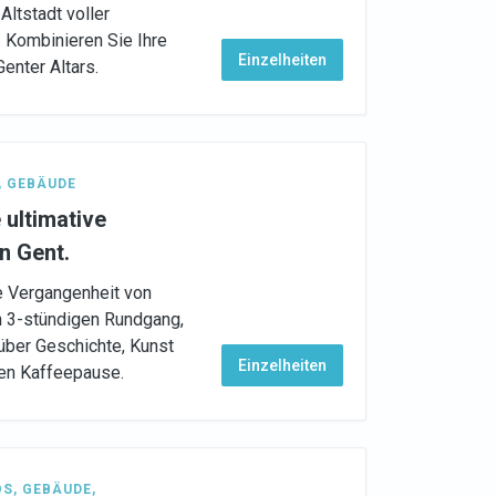
Altstadt voller
. Kombinieren Sie Ihre
Einzelheiten
enter Altars.
,
GEBÄUDE
 ultimative
n Gent.
ie Vergangenheit von
n 3-stündigen Rundgang,
über Geschichte, Kunst
Einzelheiten
hen Kaffeepause.
ÖS
,
GEBÄUDE
,