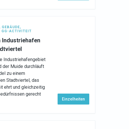
,
GEBÄUDE
,
,
GG-ACTIVITEIT
 Industriehafen
dtviertel
e Industriehafengebiet
der Muide durchläuft
del zu einem
en Stadtviertel, das
 ehrt und gleichzeitig
edürfnissen gerecht
Einzelheiten