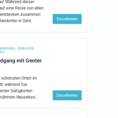
au! Während dieser
auf eine Reise von alten
d entdecken zusammen
Einzelheiten
tandorten in Gent.
PANNUNG
,
GEBÄUDE
,
ES
ndgang mit Genter
n schönsten Orten im
dt, während Sie
enter Süßigkeiten
Einzelheiten
erühmten Neuzekes...