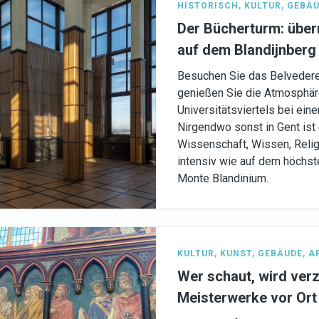
HISTORISCH
,
KULTUR
,
GEBÄU
Der Bücherturm: übe
auf dem Blandijnberg
Besuchen Sie das Belveder
genießen Sie die Atmosphär
Universitätsviertels bei ein
Nirgendwo sonst in Gent ist
Wissenschaft, Wissen, Relig
intensiv wie auf dem höchst
Monte Blandinium.
KULTUR
,
KUNST
,
GEBÄUDE
,
A
Wer schaut, wird ver
Meisterwerke vor Ort