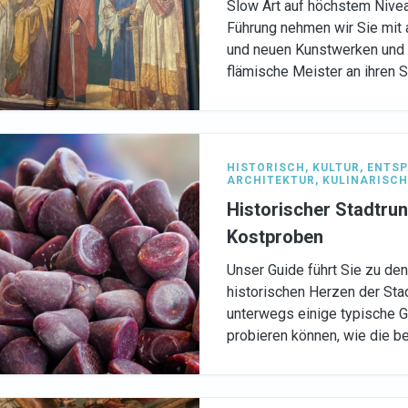
Slow Art auf höchstem Nive
Führung nehmen wir Sie mit 
und neuen Kunstwerken un
flämische Meister an ihren S
HISTORISCH
,
KULTUR
,
ENTS
ARCHITEKTUR
,
KULINARISCH
Historischer Stadtru
Kostproben
Unser Guide führt Sie zu de
historischen Herzen der Sta
unterwegs einige typische G
probieren können, wie die b