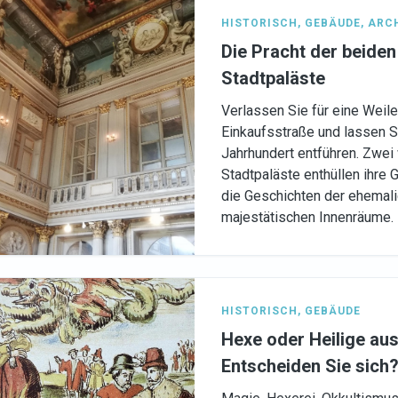
HISTORISCH
,
GEBÄUDE
,
ARC
Die Pracht der beiden
Stadtpaläste
Verlassen Sie für eine Weil
Einkaufsstraße und lassen Si
Jahrhundert entführen. Zwe
Stadtpaläste enthüllen ihre 
die Geschichten der ehemal
majestätischen Innenräume.
HISTORISCH
,
GEBÄUDE
Hexe oder Heilige aus
Entscheiden Sie sich