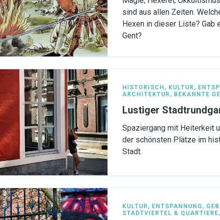
Magie, Hexerei, Okkultismu
sind aus allen Zeiten. Welch
Hexen in dieser Liste? Gab
Gent?
HISTORISCH
,
KULTUR
,
ENTS
ARCHITEKTUR
,
BEKANNTE G
Lustiger Stadtrundg
Spaziergang mit Heiterkeit 
der schönsten Plätze im his
Stadt.
KULTUR
,
ENTSPANNUNG
,
GEB
STADTVIERTEL & QUARTIERE