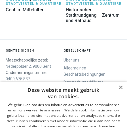
STADTVIERTEL & QUARTIERE
STADTVIERTEL & QUARTIERE
Gent im Mittelalter
Historischer
Stadtrundgang – Zentrum
und Rathaus
GENTSE GIDSEN
GESELLSCHAFT
Maatschappelijke zetel:
Über uns
Nederpolder 2, 9000 Gent
Allgemeinen
Ondernemingsnummer:
Geschäftsbedingungen
0409.675.837
Datenschutzerklärung
RPR Gent
×
Deze website maakt gebruik
Contact
van cookies.
We gebruiken cookies om inhoud en advertenties te personaliseren
WIR BIETEN
SOCIALS
en om ons verkeer te analyseren. We delen ook informatie over uw
Geführte Tour
Facebook
gebruik van onze site met onze advertentie- en analysepartners, die
deze kunnen combineren met andere informatie die u aan hen heeft
Tagesprogramm
Instagram
verstrekt of die zij hebben verzameld door uw gebruik van hun