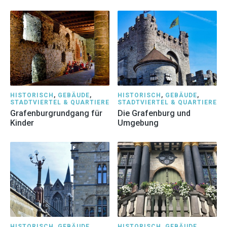
HISTORISCH
,
GEBÄUDE
,
HISTORISCH
,
GEBÄUDE
,
STADTVIERTEL & QUARTIERE
STADTVIERTEL & QUARTIERE
Grafenburgrundgang für
Die Grafenburg und
Kinder
Umgebung
HISTORISCH
,
GEBÄUDE
,
HISTORISCH
,
GEBÄUDE
,