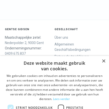
GENTSE GIDSEN
GESELLSCHAFT
Maatschappelijke zetel:
Über uns
Nederpolder 2, 9000 Gent
Allgemeinen
Ondernemingsnummer:
Geschäftsbedingungen
0409.675.837
Datenschutzerklärung
RPR Gent
×
Deze website maakt gebruik
Contact
van cookies.
We gebruiken cookies om inhoud en advertenties te personaliseren
WIR BIETEN
SOCIALS
en om ons verkeer te analyseren. We delen ook informatie over uw
Geführte Tour
Facebook
gebruik van onze site met onze advertentie- en analysepartners, die
deze kunnen combineren met andere informatie die u aan hen heeft
Tagesprogramm
Instagram
verstrekt of die zij hebben verzameld door uw gebruik van hun
History tour
LinkedIn
diensten.
Lees verder
Aktivitäten
STRIKT NOODZAKELIJK
PRESTATIE