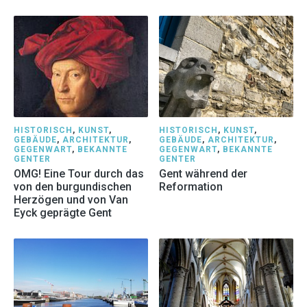
HISTORISCH
,
KUNST
,
HISTORISCH
,
KUNST
,
GEBÄUDE
,
ARCHITEKTUR
,
GEBÄUDE
,
ARCHITEKTUR
,
GEGENWART
,
BEKANNTE
GEGENWART
,
BEKANNTE
GENTER
GENTER
OMG! Eine Tour durch das
Gent während der
von den burgundischen
Reformation
Herzögen und von Van
Eyck geprägte Gent