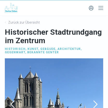
Zurück zur Übersicht
Historischer Stadtrundgang
im Zentrum
HISTORISCH
,
KUNST
,
GEBÄUDE
,
ARCHITEKTUR
,
GEGENWART
,
BEKANNTE GENTER