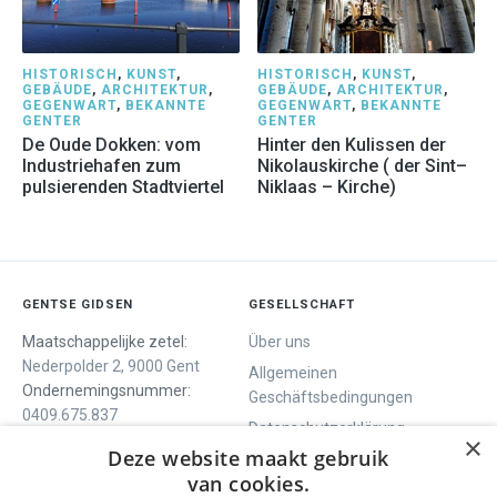
HISTORISCH
,
KUNST
,
HISTORISCH
,
KUNST
,
GEBÄUDE
,
ARCHITEKTUR
,
GEBÄUDE
,
ARCHITEKTUR
,
GEGENWART
,
BEKANNTE
GEGENWART
,
BEKANNTE
GENTER
GENTER
De Oude Dokken: vom
Hinter den Kulissen der
Industriehafen zum
Nikolauskirche ( der Sint–
pulsierenden Stadtviertel
Niklaas – Kirche)
GENTSE GIDSEN
GESELLSCHAFT
Maatschappelijke zetel:
Über uns
Nederpolder 2, 9000 Gent
Allgemeinen
Ondernemingsnummer:
Geschäftsbedingungen
0409.675.837
Datenschutzerklärung
RPR Gent
×
Deze website maakt gebruik
Contact
van cookies.