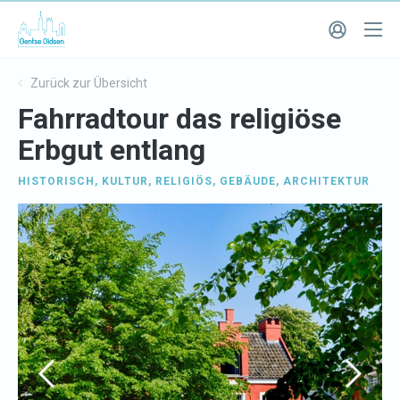
Zurück zur Übersicht
Fahrradtour das religiöse
Erbgut entlang
HISTORISCH
,
KULTUR
,
RELIGIÖS
,
GEBÄUDE
,
ARCHITEKTUR