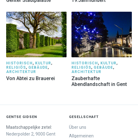
Genter Stadtpaläste
19.Jahrhundert
HISTORISCH
,
KULTUR
,
HISTORISCH
,
KULTUR
,
RELIGIÖS
,
GEBÄUDE
,
RELIGIÖS
,
GEBÄUDE
,
ARCHITEKTUR
ARCHITEKTUR
Von Abtei zu Brauerei
Zauberhafte
Abendlandschaft in Gent
GENTSE GIDSEN
GESELLSCHAFT
Maatschappelijke zetel:
Über uns
Nederpolder 2, 9000 Gent
Allgemeinen