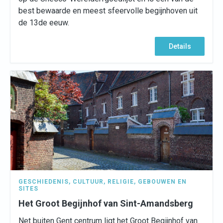
best bewaarde en meest sfeervolle begijnhoven uit
de 13de eeuw.
Details
GESCHIEDENIS
,
CULTUUR
,
RELIGIE
,
GEBOUWEN EN
SITES
Het Groot Begijnhof van Sint-Amandsberg
Net buiten Gent centrum ligt het Groot Begijnhof van