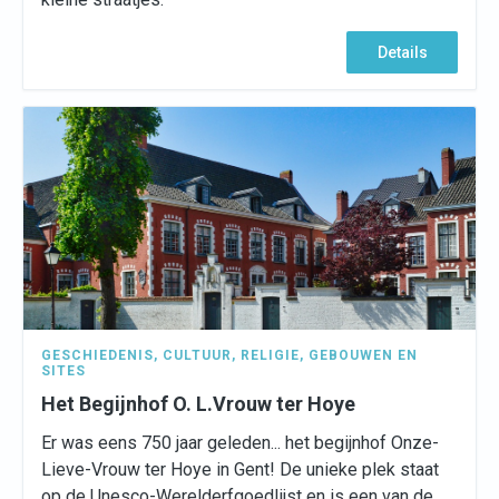
Details
GESCHIEDENIS
,
CULTUUR
,
RELIGIE
,
GEBOUWEN EN
SITES
Het Begijnhof O. L.Vrouw ter Hoye
Er was eens 750 jaar geleden... het begijnhof Onze-
Lieve-Vrouw ter Hoye in Gent! De unieke plek staat
op de Unesco-Werelderfgoedlijst en is een van de