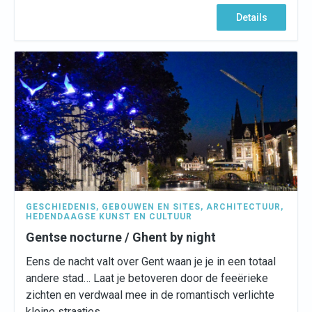
Details
GESCHIEDENIS
,
GEBOUWEN EN SITES
,
ARCHITECTUUR
,
HEDENDAAGSE KUNST EN CULTUUR
Gentse nocturne / Ghent by night
Eens de nacht valt over Gent waan je je in een totaal
andere stad… Laat je betoveren door de feeërieke
zichten en verdwaal mee in de romantisch verlichte
kleine straatjes.