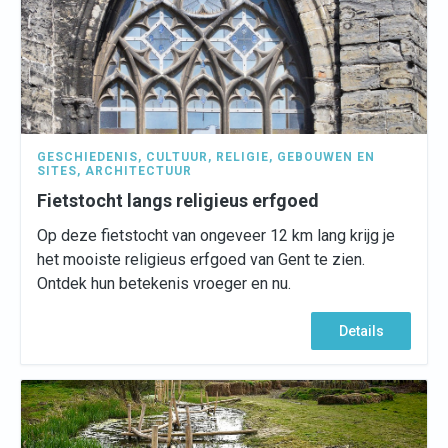
GESCHIEDENIS
,
CULTUUR
,
RELIGIE
,
GEBOUWEN EN
SITES
,
ARCHITECTUUR
Fietstocht langs religieus erfgoed
Op deze fietstocht van ongeveer 12 km lang krijg je
het mooiste religieus erfgoed van Gent te zien.
Ontdek hun betekenis vroeger en nu.
Details