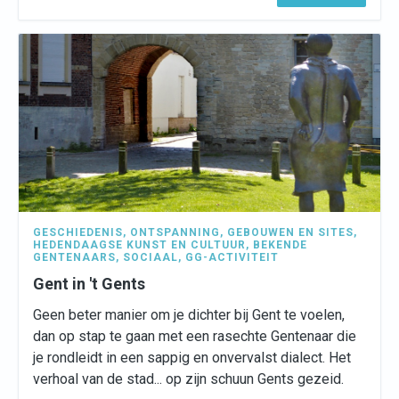
GESCHIEDENIS
,
ONTSPANNING
,
GEBOUWEN EN SITES
,
HEDENDAAGSE KUNST EN CULTUUR
,
BEKENDE
GENTENAARS
,
SOCIAAL
,
GG-ACTIVITEIT
Gent in 't Gents
Geen beter manier om je dichter bij Gent te voelen,
dan op stap te gaan met een rasechte Gentenaar die
je rondleidt in een sappig en onvervalst dialect. Het
verhoal van de stad... op zijn schuun Gents gezeid.