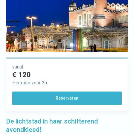
vanaf
€ 120
Per gids voor 2u.
Reserveren
De lichtstad in haar schitterend
avondkleed!