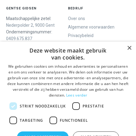
GENTSE GIDSEN
BEDRIJF
Maatschappelijke zetel:
Over ons
Nederpolder 2, 9000 Gent
Algemene voorwaarden
Ondernemingsnummer:
Privacybeleid
0409.675.837
Contact
RPR Gent
×
Deze website maakt gebruik
van cookies.
We gebruiken cookies om inhoud en advertenties te personaliseren
ONS AANBOD
SOCIALS
en om ons verkeer te analyseren. We delen ook informatie over uw
Rondleidingen
Facebook
gebruik van onze site met onze advertentie- en analysepartners, die
deze kunnen combineren met andere informatie die u aan hen heeft
Dagprogramma
Instagram
verstrekt of die zij hebben verzameld door uw gebruik van hun
Ghent History Tour
LinkedIn
diensten.
Lees verder
Activiteiten
STRIKT NOODZAKELIJK
PRESTATIE
BLIJF OP DE HOOGTE
TARGETING
FUNCTIONEEL
Verzenden