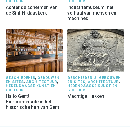
CULTUUR
CULTUUR
Achter de schermen van
Industriemuseum: het
de Sint-Niklaaskerk
verhaal van mensen en
machines
GESCHIEDENIS
,
GEBOUWEN
GESCHIEDENIS
,
GEBOUWEN
EN SITES
,
ARCHITECTUUR
,
EN SITES
,
ARCHITECTUUR
,
HEDENDAAGSE KUNST EN
HEDENDAAGSE KUNST EN
CULTUUR
CULTUUR
Hallo Gent!
Machtige Hakken
Bierpromenade in het
historische hart van Gent