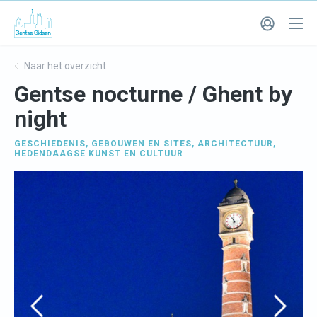
Naar het overzicht
Gentse nocturne / Ghent by
night
GESCHIEDENIS
,
GEBOUWEN EN SITES
,
ARCHITECTUUR
,
HEDENDAAGSE KUNST EN CULTUUR