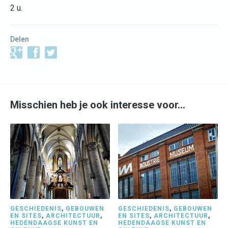
2 u.
Delen
Misschien heb je ook interesse voor…
GESCHIEDENIS
,
GEBOUWEN
GESCHIEDENIS
,
GEBOUWEN
EN SITES
,
ARCHITECTUUR
,
EN SITES
,
ARCHITECTUUR
,
HEDENDAAGSE KUNST EN
HEDENDAAGSE KUNST EN