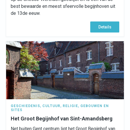
best bewaarde en meest sfeervolle begijnhoven uit
de 13de eeuw.
Details
GESCHIEDENIS
,
CULTUUR
,
RELIGIE
,
GEBOUWEN EN
SITES
Het Groot Begijnhof van Sint-Amandsberg
Net buiten Gent centrum ligt het Groot Begijnhof van