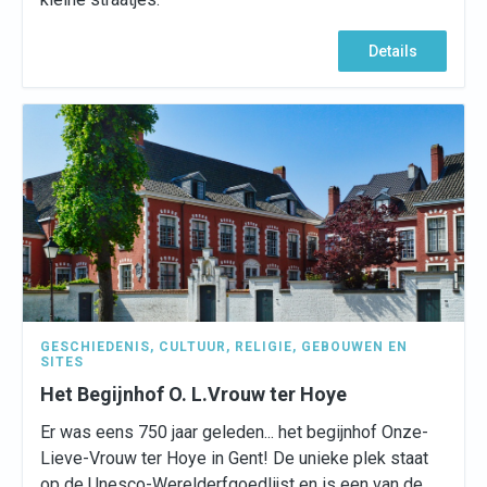
Details
GESCHIEDENIS
,
CULTUUR
,
RELIGIE
,
GEBOUWEN EN
SITES
Het Begijnhof O. L.Vrouw ter Hoye
Er was eens 750 jaar geleden... het begijnhof Onze-
Lieve-Vrouw ter Hoye in Gent! De unieke plek staat
op de Unesco-Werelderfgoedlijst en is een van de