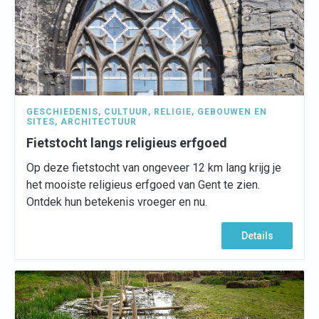
GESCHIEDENIS
,
CULTUUR
,
RELIGIE
,
GEBOUWEN EN
SITES
,
ARCHITECTUUR
Fietstocht langs religieus erfgoed
Op deze fietstocht van ongeveer 12 km lang krijg je
het mooiste religieus erfgoed van Gent te zien.
Ontdek hun betekenis vroeger en nu.
Details