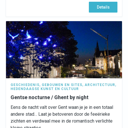
Details
GESCHIEDENIS
,
GEBOUWEN EN SITES
,
ARCHITECTUUR
,
HEDENDAAGSE KUNST EN CULTUUR
Gentse nocturne / Ghent by night
Eens de nacht valt over Gent waan je je in een totaal
andere stad… Laat je betoveren door de feeërieke
zichten en verdwaal mee in de romantisch verlichte
kleine straatjes.