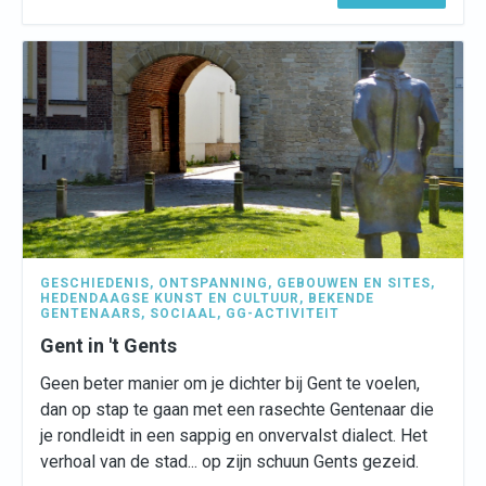
GESCHIEDENIS
,
ONTSPANNING
,
GEBOUWEN EN SITES
,
HEDENDAAGSE KUNST EN CULTUUR
,
BEKENDE
GENTENAARS
,
SOCIAAL
,
GG-ACTIVITEIT
Gent in 't Gents
Geen beter manier om je dichter bij Gent te voelen,
dan op stap te gaan met een rasechte Gentenaar die
je rondleidt in een sappig en onvervalst dialect. Het
verhoal van de stad... op zijn schuun Gents gezeid.