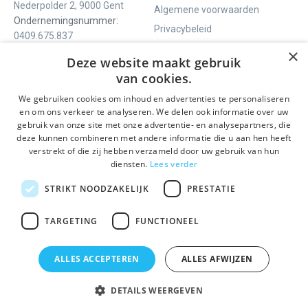
Nederpolder 2, 9000 Gent
Algemene voorwaarden
Ondernemingsnummer:
Privacybeleid
0409.675.837
Contact
RPR Gent
×
Deze website maakt gebruik
van cookies.
We gebruiken cookies om inhoud en advertenties te personaliseren
ONS AANBOD
SOCIALS
en om ons verkeer te analyseren. We delen ook informatie over uw
Rondleidingen
Facebook
gebruik van onze site met onze advertentie- en analysepartners, die
deze kunnen combineren met andere informatie die u aan hen heeft
Dagprogramma
Instagram
verstrekt of die zij hebben verzameld door uw gebruik van hun
Ghent History Tour
LinkedIn
diensten.
Lees verder
Activiteiten
STRIKT NOODZAKELIJK
PRESTATIE
BLIJF OP DE HOOGTE
TARGETING
FUNCTIONEEL
Verzenden
ALLES ACCEPTEREN
ALLES AFWIJZEN
DETAILS WEERGEVEN
© 2026 Gentse Gidsen