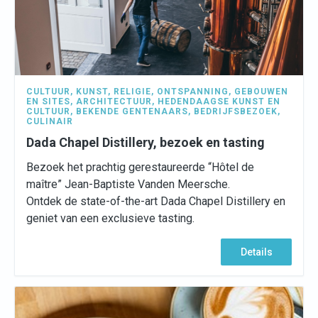
CULTUUR
,
KUNST
,
RELIGIE
,
ONTSPANNING
,
GEBOUWEN
EN SITES
,
ARCHITECTUUR
,
HEDENDAAGSE KUNST EN
CULTUUR
,
BEKENDE GENTENAARS
,
BEDRIJFSBEZOEK
,
CULINAIR
Dada Chapel Distillery, bezoek en tasting
Bezoek het prachtig gerestaureerde “Hôtel de
maître” Jean-Baptiste Vanden Meersche.
Ontdek de state-of-the-art Dada Chapel Distillery en
geniet van een exclusieve tasting.
Details