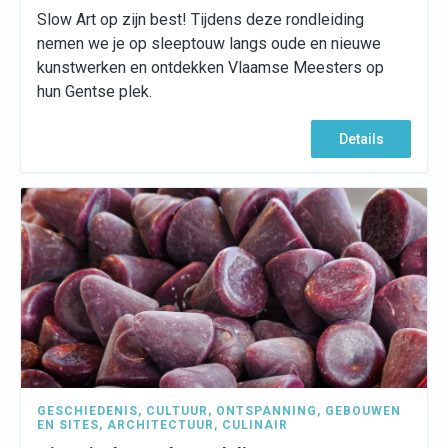
Slow Art op zijn best! Tijdens deze rondleiding
nemen we je op sleeptouw langs oude en nieuwe
kunstwerken en ontdekken Vlaamse Meesters op
hun Gentse plek.
Details
GESCHIEDENIS
,
CULTUUR
,
ONTSPANNING
,
GEBOUWEN
EN SITES
,
ARCHITECTUUR
,
CULINAIR