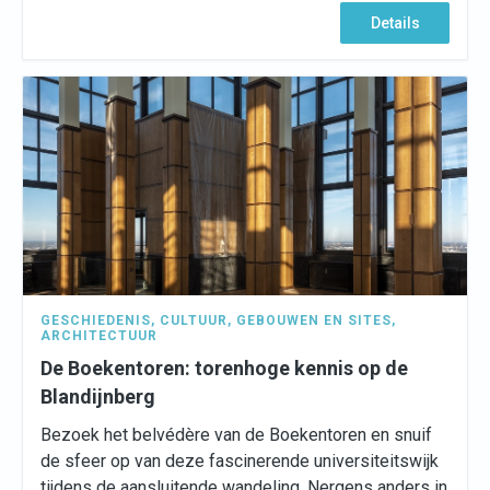
Details
GESCHIEDENIS
,
CULTUUR
,
GEBOUWEN EN SITES
,
ARCHITECTUUR
De Boekentoren: torenhoge kennis op de
Blandijnberg
Bezoek het belvédère van de Boekentoren en snuif
de sfeer op van deze fascinerende universiteitswijk
tijdens de aansluitende wandeling. Nergens anders in