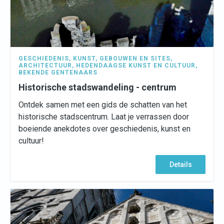
GESCHIEDENIS
,
KUNST
,
GEBOUWEN EN SITES
,
ARCHITECTUUR
,
HEDENDAAGSE KUNST EN CULTUUR
,
BEKENDE GENTENAARS
Historische stadswandeling - centrum
Ontdek samen met een gids de schatten van het
historische stadscentrum. Laat je verrassen door
boeiende anekdotes over geschiedenis, kunst en
cultuur!
Details