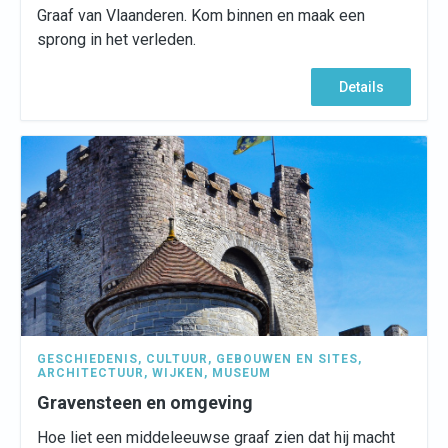
Graaf van Vlaanderen. Kom binnen en maak een
sprong in het verleden.
Details
GESCHIEDENIS
,
CULTUUR
,
GEBOUWEN EN SITES
,
ARCHITECTUUR
,
WIJKEN
,
MUSEUM
Gravensteen en omgeving
Hoe liet een middeleeuwse graaf zien dat hij macht