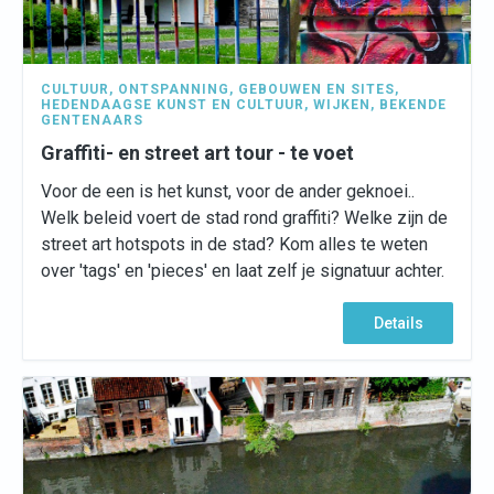
CULTUUR
,
ONTSPANNING
,
GEBOUWEN EN SITES
,
HEDENDAAGSE KUNST EN CULTUUR
,
WIJKEN
,
BEKENDE
GENTENAARS
Graffiti- en street art tour - te voet
Voor de een is het kunst, voor de ander geknoei..
Welk beleid voert de stad rond graffiti? Welke zijn de
street art hotspots in de stad? Kom alles te weten
over 'tags' en 'pieces' en laat zelf je signatuur achter.
Details