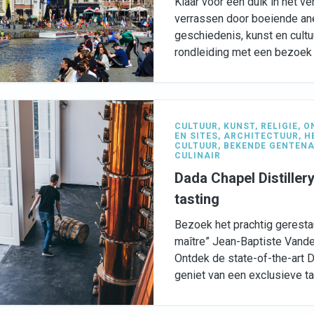
Klaar voor een duik in het ve
verrassen door boeiende an
geschiedenis, kunst en cult
rondleiding met een bezoek
CULTUUR
,
KUNST
,
RELIGIE
,
O
EN SITES
,
ARCHITECTUUR
,
H
CULTUUR
,
BEKENDE GENTEN
CULINAIR
Dada Chapel Distiller
tasting
Bezoek het prachtig geresta
maître” Jean-Baptiste Vand
Ontdek de state-of-the-art D
geniet van een exclusieve ta