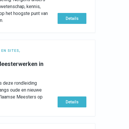
 wetenschap, kennis,
s op het hoogste punt van
Details
m.
EN SITES
,
 Meesterwerken in
ns deze rondleiding
angs oude en nieuwe
Vlaamse Meesters op
Details