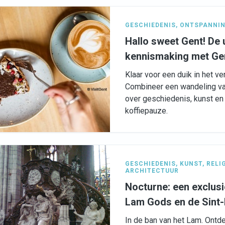
GESCHIEDENIS
,
ONTSPANNI
Hallo sweet Gent! De u
kennismaking met Ge
Klaar voor een duik in het v
Combineer een wandeling va
over geschiedenis, kunst en
koffiepauze.
GESCHIEDENIS
,
KUNST
,
RELI
ARCHITECTUUR
Nocturne: een exclusi
Lam Gods en de Sint
In de ban van het Lam. Ontd