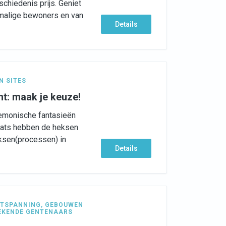
chiedenis prijs. Geniet
rmalige bewoners en van
Details
N SITES
nt: maak je keuze!
 demonische fantasieën
plaats hebben de heksen
eksen(processen) in
Details
TSPANNING
,
GEBOUWEN
EKENDE GENTENAARS