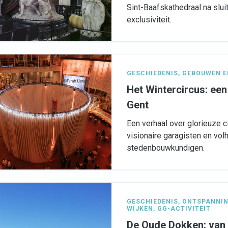
Sint-Baafskathedraal na sluiti
exclusiviteit.
GESCHIEDENIS
,
GEBOUWEN E
Het Wintercircus: een
Gent
Een verhaal over glorieuze 
visionaire garagisten en vo
stedenbouwkundigen.
GESCHIEDENIS
,
ONTSPANNI
WIJKEN
,
GG-ACTIVITEIT
De Oude Dokken: van 