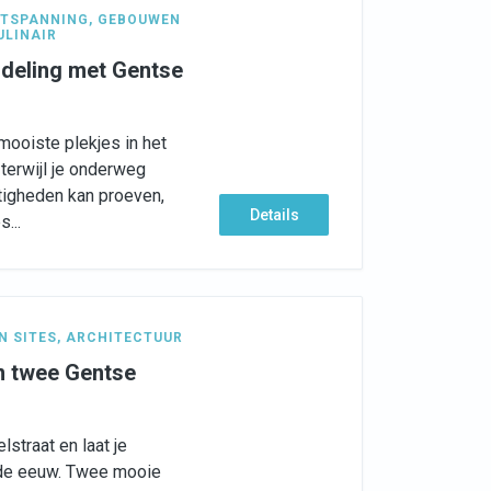
TSPANNING
,
GEBOUWEN
ULINAIR
deling met Gentse
mooiste plekjes in het
 terwijl je onderweg
tigheden kan proeven,
Details
...
N SITES
,
ARCHITECTUUR
an twee Gentse
straat en laat je
de eeuw. Twee mooie