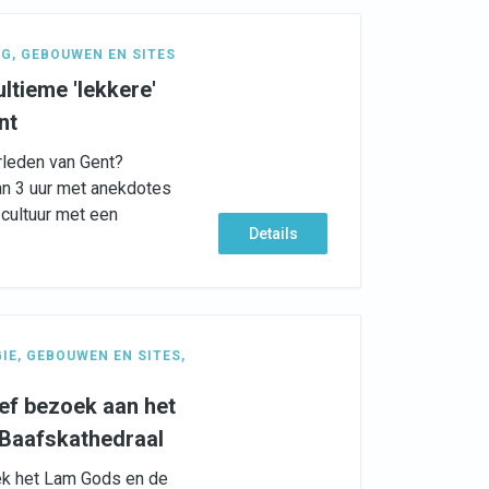
NG
,
GEBOUWEN EN SITES
ltieme 'lekkere'
nt
erleden van Gent?
n 3 uur met anekdotes
 cultuur met een
Details
GIE
,
GEBOUWEN EN SITES
,
ef bezoek aan het
-Baafskathedraal
ek het Lam Gods en de