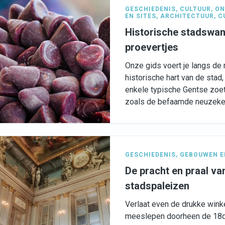
GESCHIEDENIS
,
CULTUUR
,
ON
EN SITES
,
ARCHITECTUUR
,
C
Historische stadswan
proevertjes
Onze gids voert je langs de 
historische hart van de stad,
enkele typische Gentse zoe
zoals de befaamde neuzekes
GESCHIEDENIS
,
GEBOUWEN E
De pracht en praal v
stadspaleizen
Verlaat even de drukke winkel
meeslepen doorheen de 18