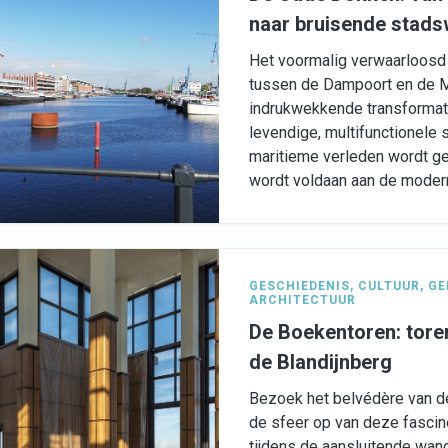
naar bruisende stads
Het voormalig verwaarloosd
tussen de Dampoort en de 
indrukwekkende transformat
levendige, multifunctionele s
maritieme verleden wordt geë
wordt voldaan aan de modern
GESCHIEDENIS
,
CULTUUR
,
GE
ARCHITECTUUR
De Boekentoren: tore
de Blandijnberg
Bezoek het belvédère van d
de sfeer op van deze fascin
tijdens de aansluitende wan