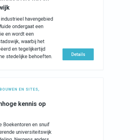
wijk
 industrieel havengebied
Muide ondergaat een
ie en wordt een
tadswijk, waarbij het
erd en tegelijkertijd
Details
e stedelijke behoeften.
BOUWEN EN SITES
,
nhoge kennis op
e Boekentoren en snuif
erende universiteitswijk
deling. Nergens anders