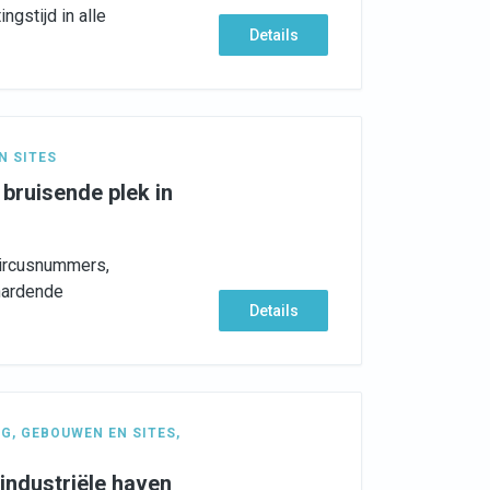
ngstijd in alle
Details
N SITES
 bruisende plek in
circusnummers,
lhardende
Details
NG
,
GEBOUWEN EN SITES
,
industriële haven