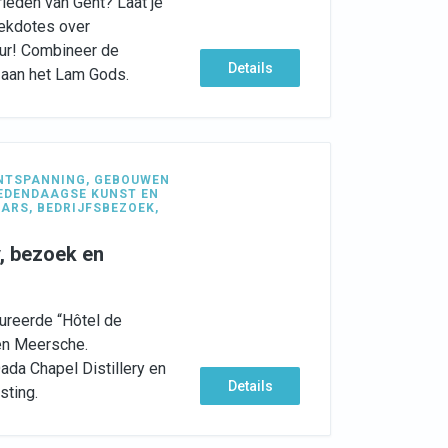
rleden van Gent? Laat je
ekdotes over
uur! Combineer de
Details
 aan het Lam Gods.
NTSPANNING
,
GEBOUWEN
EDENDAAGSE KUNST EN
AARS
,
BEDRIJFSBEZOEK
,
y, bezoek en
ureerde “Hôtel de
en Meersche.
ada Chapel Distillery en
Details
sting.