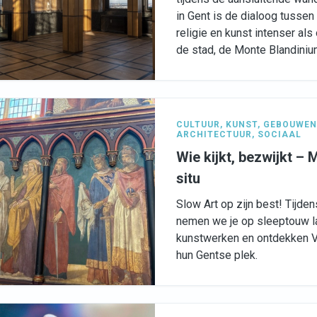
in Gent is de dialoog tussen
religie en kunst intenser al
de stad, de Monte Blandiniu
CULTUUR
,
KUNST
,
GEBOUWEN 
ARCHITECTUUR
,
SOCIAAL
Wie kijkt, bezwijkt –
situ
Slow Art op zijn best! Tijde
nemen we je op sleeptouw l
kunstwerken en ontdekken 
hun Gentse plek.