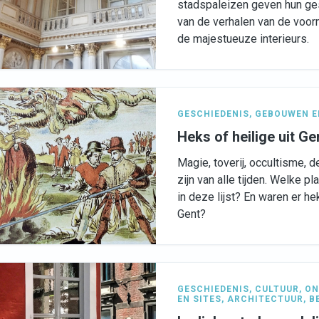
stadspaleizen geven hun ges
van de verhalen van de voo
de majestueuze interieurs.
GESCHIEDENIS
,
GEBOUWEN E
Heks of heilige uit Ge
Magie, toverij, occultisme,
zijn van alle tijden. Welke 
in deze lijst? En waren er h
Gent?
GESCHIEDENIS
,
CULTUUR
,
ON
EN SITES
,
ARCHITECTUUR
,
B