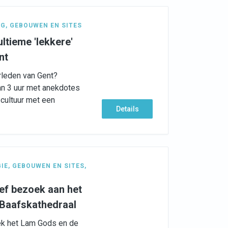
NG
,
GEBOUWEN EN SITES
ltieme 'lekkere'
nt
erleden van Gent?
n 3 uur met anekdotes
 cultuur met een
Details
GIE
,
GEBOUWEN EN SITES
,
ef bezoek aan het
-Baafskathedraal
ek het Lam Gods en de