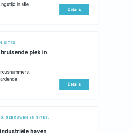
ngstijd in alle
Details
N SITES
 bruisende plek in
circusnummers,
lhardende
Details
NG
,
GEBOUWEN EN SITES
,
industriële haven