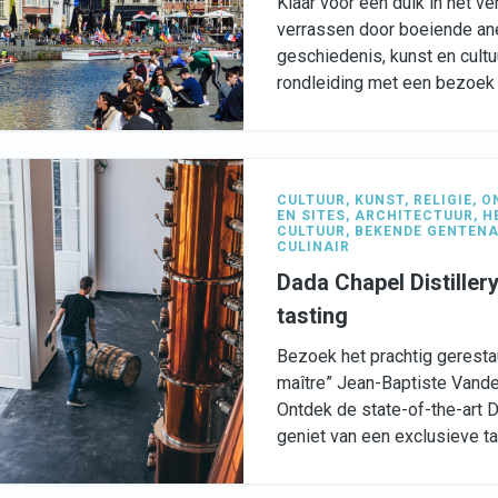
Klaar voor een duik in het ve
verrassen door boeiende an
geschiedenis, kunst en cult
rondleiding met een bezoek
CULTUUR
,
KUNST
,
RELIGIE
,
O
EN SITES
,
ARCHITECTUUR
,
H
CULTUUR
,
BEKENDE GENTEN
CULINAIR
Dada Chapel Distiller
tasting
Bezoek het prachtig geresta
maître” Jean-Baptiste Vand
Ontdek de state-of-the-art D
geniet van een exclusieve ta