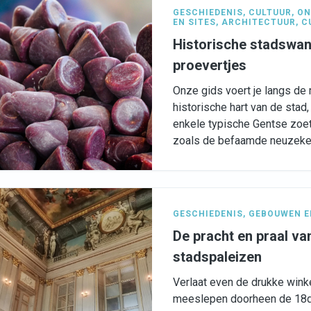
GESCHIEDENIS
,
CULTUUR
,
ON
EN SITES
,
ARCHITECTUUR
,
C
Historische stadswan
proevertjes
Onze gids voert je langs de 
historische hart van de stad,
enkele typische Gentse zoe
zoals de befaamde neuzekes
GESCHIEDENIS
,
GEBOUWEN E
De pracht en praal v
stadspaleizen
Verlaat even de drukke winkel
meeslepen doorheen de 18