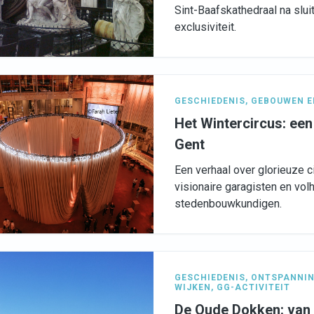
Sint-Baafskathedraal na sluiti
exclusiviteit.
GESCHIEDENIS
,
GEBOUWEN E
Het Wintercircus: een
Gent
Een verhaal over glorieuze 
visionaire garagisten en vo
stedenbouwkundigen.
GESCHIEDENIS
,
ONTSPANNI
WIJKEN
,
GG-ACTIVITEIT
De Oude Dokken: van 