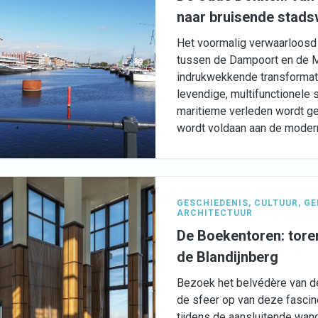
naar bruisende stads
Het voormalig verwaarloosd
tussen de Dampoort en de 
indrukwekkende transformat
levendige, multifunctionele s
maritieme verleden wordt geë
wordt voldaan aan de modern
GESCHIEDENIS
,
CULTUUR
,
GE
ARCHITECTUUR
De Boekentoren: tore
de Blandijnberg
Bezoek het belvédère van d
de sfeer op van deze fascin
tijdens de aansluitende wan