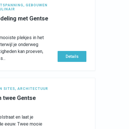
TSPANNING
,
GEBOUWEN
ULINAIR
deling met Gentse
mooiste plekjes in het
 terwijl je onderweg
tigheden kan proeven,
Details
...
N SITES
,
ARCHITECTUUR
an twee Gentse
straat en laat je
de eeuw. Twee mooie