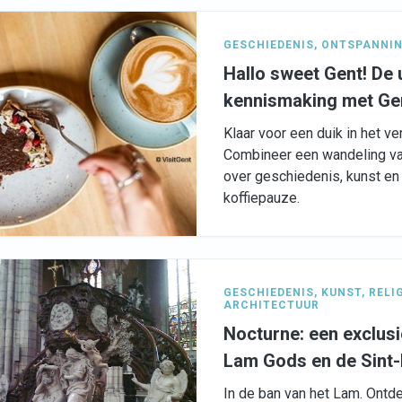
GESCHIEDENIS
,
ONTSPANNI
Hallo sweet Gent! De u
kennismaking met Ge
Klaar voor een duik in het v
Combineer een wandeling va
over geschiedenis, kunst en
koffiepauze.
GESCHIEDENIS
,
KUNST
,
RELI
ARCHITECTUUR
Nocturne: een exclusi
Lam Gods en de Sint
In de ban van het Lam. Ontd