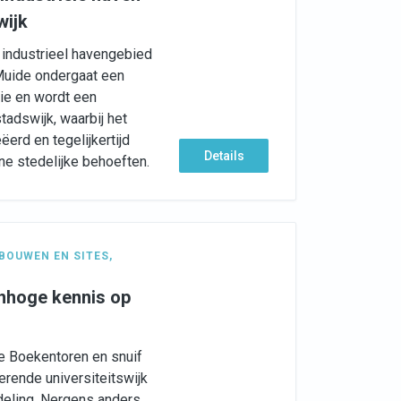
wijk
 industrieel havengebied
Muide ondergaat een
ie en wordt een
tadswijk, waarbij het
erd en tegelijkertijd
Details
e stedelijke behoeften.
BOUWEN EN SITES
,
nhoge kennis op
e Boekentoren en snuif
erende universiteitswijk
deling. Nergens anders