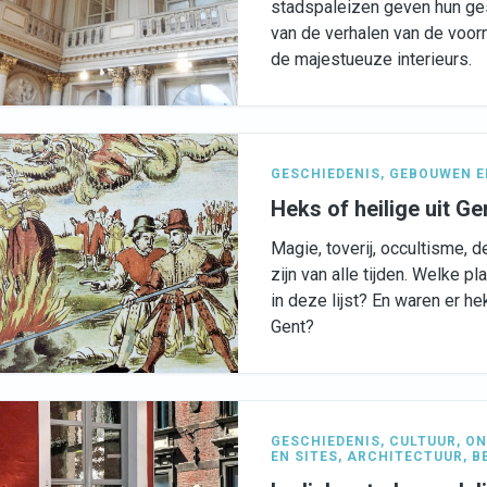
stadspaleizen geven hun ges
van de verhalen van de voo
de majestueuze interieurs.
GESCHIEDENIS
,
GEBOUWEN E
Heks of heilige uit Ge
Magie, toverij, occultisme,
zijn van alle tijden. Welke 
in deze lijst? En waren er h
Gent?
GESCHIEDENIS
,
CULTUUR
,
ON
EN SITES
,
ARCHITECTUUR
,
B