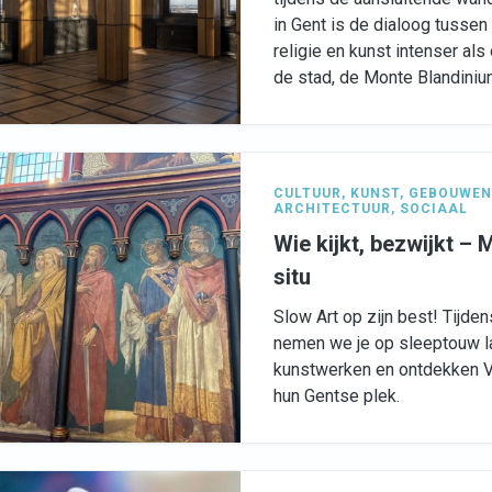
in Gent is de dialoog tussen
religie en kunst intenser al
de stad, de Monte Blandiniu
CULTUUR
,
KUNST
,
GEBOUWEN 
ARCHITECTUUR
,
SOCIAAL
Wie kijkt, bezwijkt –
situ
Slow Art op zijn best! Tijde
nemen we je op sleeptouw l
kunstwerken en ontdekken 
hun Gentse plek.