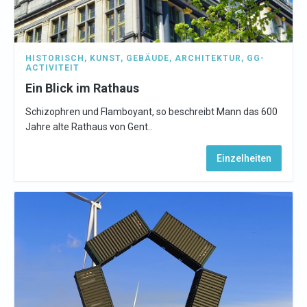
HISTORISCH
,
KUNST
,
GEBÄUDE
,
ARCHITEKTUR
,
GG-
ACTIVITEIT
Ein Blick im Rathaus
Schizophren und Flamboyant, so beschreibt Mann das 600
Jahre alte Rathaus von Gent..
Einzelheiten