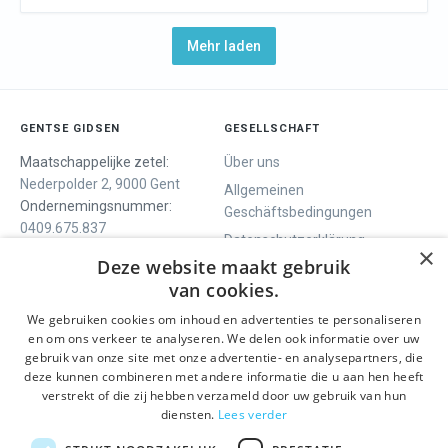
Mehr laden
GENTSE GIDSEN
GESELLSCHAFT
Maatschappelijke zetel:
Über uns
Nederpolder 2, 9000 Gent
Allgemeinen
Ondernemingsnummer:
Geschäftsbedingungen
0409.675.837
Datenschutzerklärung
RPR Gent
×
Deze website maakt gebruik
Contact
van cookies.
We gebruiken cookies om inhoud en advertenties te personaliseren
WIR BIETEN
SOCIALS
en om ons verkeer te analyseren. We delen ook informatie over uw
Geführte Tour
Facebook
gebruik van onze site met onze advertentie- en analysepartners, die
deze kunnen combineren met andere informatie die u aan hen heeft
Tagesprogramm
Instagram
verstrekt of die zij hebben verzameld door uw gebruik van hun
History tour
LinkedIn
diensten.
Lees verder
Aktivitäten