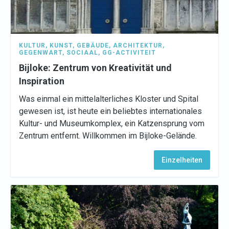
KULTUR
,
KUNST
,
GEBÄUDE
,
ARCHITEKTUR
,
GEGENWART
,
SOCIAAL
,
GG-ACTIVITEIT
Bijloke: Zentrum von Kreativität und
Inspiration
Was einmal ein mittelalterliches Kloster und Spital
gewesen ist, ist heute ein beliebtes internationales
Kultur- und Museumkomplex, ein Katzensprung vom
Zentrum entfernt. Willkommen im Bijloke-Gelände.
Einzelheiten