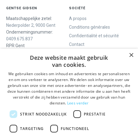
GENTSE GIDSEN
SOCIÉTÉ
Maatschappelijke zetel:
A propos
Nederpolder 2, 9000 Gent
Conditions générales
Ondernemingsnummer:
Confidentialité et sécurité
0409.675.837
Contact
RPR Gent
×
Deze website maakt gebruik
van cookies.
NOUS VOUS OFFRONS
SOCIALS
We gebruiken cookies om inhoud en advertenties te personaliseren
Visites guidées
Facebook
en om ons verkeer te analyseren. We delen ook informatie over uw
gebruik van onze site met onze advertentie- en analysepartners, die
Gand en un jour
Instagram
deze kunnen combineren met andere informatie die u aan hen heeft
Visite guidée du centre
LinkedIn
verstrekt of die zij hebben verzameld door uw gebruik van hun
historique
diensten.
Lees verder
Activités
STRIKT NOODZAKELIJK
PRESTATIE
RESTEZ INFORMÉ
TARGETING
FUNCTIONEEL