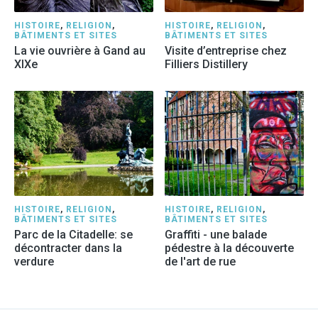
HISTOIRE
,
RELIGION
,
HISTOIRE
,
RELIGION
,
BÂTIMENTS ET SITES
BÂTIMENTS ET SITES
La vie ouvrière à Gand au
Visite d’entreprise chez
XIXe
Filliers Distillery
HISTOIRE
,
RELIGION
,
HISTOIRE
,
RELIGION
,
BÂTIMENTS ET SITES
BÂTIMENTS ET SITES
Parc de la Citadelle: se
Graffiti - une balade
décontracter dans la
pédestre à la découverte
verdure
de l'art de rue