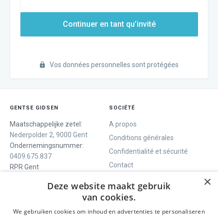
Continuer en tant qu’invité
Vos données personnelles sont protégées
GENTSE GIDSEN
SOCIÉTÉ
Maatschappelijke zetel:
A propos
Nederpolder 2, 9000 Gent
Conditions générales
Ondernemingsnummer:
Confidentialité et sécurité
0409.675.837
Contact
RPR Gent
×
Deze website maakt gebruik
van cookies.
NOUS VOUS OFFRONS
SOCIALS
We gebruiken cookies om inhoud en advertenties te personaliseren