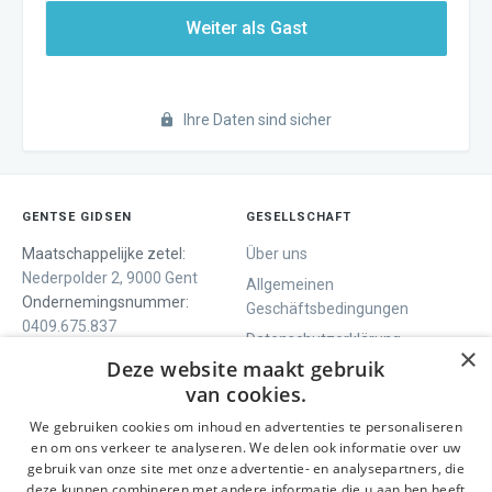
Weiter als Gast
Ihre Daten sind sicher
GENTSE GIDSEN
GESELLSCHAFT
Maatschappelijke zetel:
Über uns
Nederpolder 2, 9000 Gent
Allgemeinen
Ondernemingsnummer:
Geschäftsbedingungen
0409.675.837
Datenschutzerklärung
RPR Gent
×
Deze website maakt gebruik
Contact
van cookies.
We gebruiken cookies om inhoud en advertenties te personaliseren
WIR BIETEN
SOCIALS
en om ons verkeer te analyseren. We delen ook informatie over uw
Geführte Tour
Facebook
gebruik van onze site met onze advertentie- en analysepartners, die
deze kunnen combineren met andere informatie die u aan hen heeft