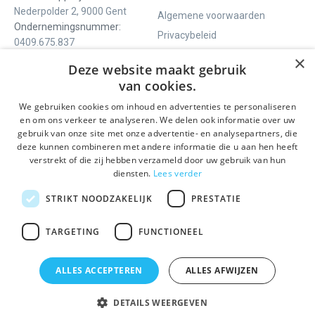
Nederpolder 2, 9000 Gent
Algemene voorwaarden
Ondernemingsnummer:
Privacybeleid
0409.675.837
Contact
RPR Gent
×
Deze website maakt gebruik
van cookies.
We gebruiken cookies om inhoud en advertenties te personaliseren
ONS AANBOD
SOCIALS
en om ons verkeer te analyseren. We delen ook informatie over uw
Rondleidingen
Facebook
gebruik van onze site met onze advertentie- en analysepartners, die
deze kunnen combineren met andere informatie die u aan hen heeft
Dagprogramma
Instagram
verstrekt of die zij hebben verzameld door uw gebruik van hun
Ghent History Tour
LinkedIn
diensten.
Lees verder
Activiteiten
STRIKT NOODZAKELIJK
PRESTATIE
BLIJF OP DE HOOGTE
TARGETING
FUNCTIONEEL
Verzenden
ALLES ACCEPTEREN
ALLES AFWIJZEN
DETAILS WEERGEVEN
© 2026 Gentse Gidsen