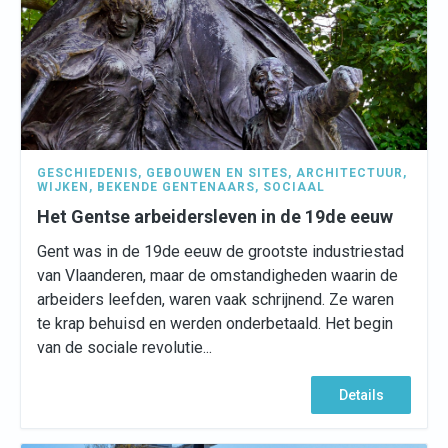
GESCHIEDENIS
,
GEBOUWEN EN SITES
,
ARCHITECTUUR
,
WIJKEN
,
BEKENDE GENTENAARS
,
SOCIAAL
Het Gentse arbeidersleven in de 19de eeuw
Gent was in de 19de eeuw de grootste industriestad
van Vlaanderen, maar de omstandigheden waarin de
arbeiders leefden, waren vaak schrijnend. Ze waren
te krap behuisd en werden onderbetaald. Het begin
van de sociale revolutie...
Details