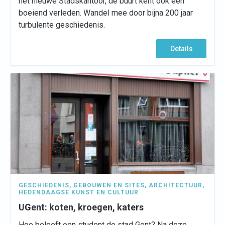
het nieuwe Stadskantoor, de buurt kent ook een
boeiend verleden. Wandel mee door bijna 200 jaar
turbulente geschiedenis.
Details
GESCHIEDENIS
,
GEBOUWEN EN SITES
,
ARCHITECTUUR
,
HEDENDAAGSE KUNST EN CULTUUR
UGent: koten, kroegen, katers
Hoe beleeft een student de stad Gent? Na deze