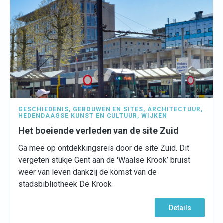
GESCHIEDENIS
,
GEBOUWEN EN SITES
,
ARCHITECTUUR
,
HEDENDAAGSE KUNST EN CULTUUR
,
WIJKEN
Het boeiende verleden van de site Zuid
Ga mee op ontdekkingsreis door de site Zuid. Dit
vergeten stukje Gent aan de 'Waalse Krook’ bruist
weer van leven dankzij de komst van de
stadsbibliotheek De Krook.
Details