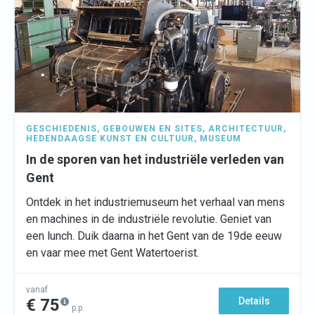
GESCHIEDENIS
,
GEBOUWEN EN SITES
,
ARCHITECTUUR
,
HEDENDAAGSE KUNST EN CULTUUR
,
MUSEUM
In de sporen van het industriële verleden van
Gent
Ontdek in het industriemuseum het verhaal van mens
en machines in de industriële revolutie. Geniet van
een lunch. Duik daarna in het Gent van de 19de eeuw
en vaar mee met Gent Watertoerist.
vanaf
€ 75
Details
p.p.