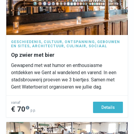
GESCHIEDENIS
,
CULTUUR
,
ONTSPANNING
,
GEBOUWEN
EN SITES
,
ARCHITECTUUR
,
CULINAIR
,
SOCIAAL
Op zwier met bier
Gewapend met wat humor en enthousiasme
ontdekken we Gent al wandelend en varend. In een
stadsbrouwerij proeven we 3 biertjes. Samen met
Gent Watertoerist organiseren we jullie dag.
vanaf
€ 70
Details
p.p.