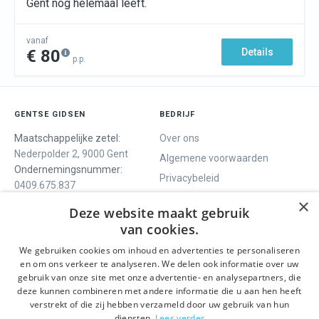
Gent nog helemaal leeft.
vanaf
€ 80
Details
p.p.
GENTSE GIDSEN
BEDRIJF
Maatschappelijke zetel:
Over ons
Nederpolder 2, 9000 Gent
Algemene voorwaarden
Ondernemingsnummer:
Privacybeleid
0409.675.837
Contact
RPR Gent
×
Deze website maakt gebruik
van cookies.
We gebruiken cookies om inhoud en advertenties te personaliseren
ONS AANBOD
SOCIALS
en om ons verkeer te analyseren. We delen ook informatie over uw
Rondleidingen
Facebook
gebruik van onze site met onze advertentie- en analysepartners, die
deze kunnen combineren met andere informatie die u aan hen heeft
Dagprogramma
Instagram
verstrekt of die zij hebben verzameld door uw gebruik van hun
Ghent History Tour
LinkedIn
diensten.
Lees verder