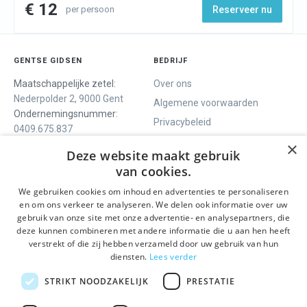
€ 12
per persoon
Reserveer nu
GENTSE GIDSEN
BEDRIJF
Maatschappelijke zetel:
Over ons
Nederpolder 2, 9000 Gent
Algemene voorwaarden
Ondernemingsnummer:
Privacybeleid
0409.675.837
Contact
RPR Gent
×
Deze website maakt gebruik
van cookies.
We gebruiken cookies om inhoud en advertenties te personaliseren
ONS AANBOD
SOCIALS
en om ons verkeer te analyseren. We delen ook informatie over uw
Rondleidingen
Facebook
gebruik van onze site met onze advertentie- en analysepartners, die
deze kunnen combineren met andere informatie die u aan hen heeft
Dagprogramma
Instagram
verstrekt of die zij hebben verzameld door uw gebruik van hun
Ghent History Tour
LinkedIn
diensten.
Lees verder
Activiteiten
STRIKT NOODZAKELIJK
PRESTATIE