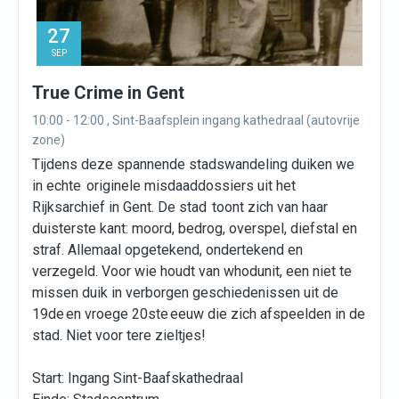
27
SEP
True Crime in Gent
10:00 - 12:00 , Sint-Baafsplein ingang kathedraal (autovrije
zone)
Tijdens deze spannende stadswandeling duiken we
in echte originele misdaaddossiers uit het
Rijksarchief in Gent. De stad toont zich van haar
duisterste kant: moord, bedrog, overspel, diefstal en
straf. Allemaal opgetekend, ondertekend en
verzegeld. Voor wie houdt van whodunit, een niet te
missen duik in verborgen geschiedenissen uit de
19de en vroege 20ste eeuw die zich afspeelden in de
stad. Niet voor tere zieltjes!
Start: Ingang Sint-Baafskathedraal