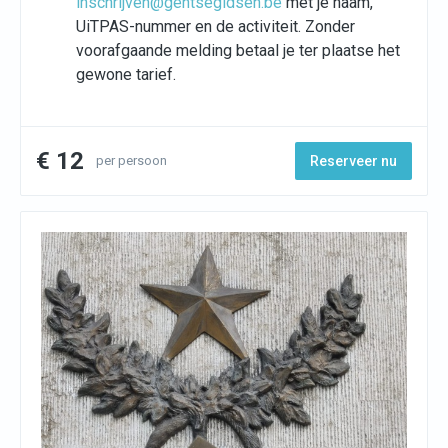
inschrijven@gentsegidsen.be
met je naam,
UiTPAS-nummer en de activiteit. Zonder
voorafgaande melding betaal je ter plaatse het
gewone tarief.
€ 12
per persoon
Reserveer nu