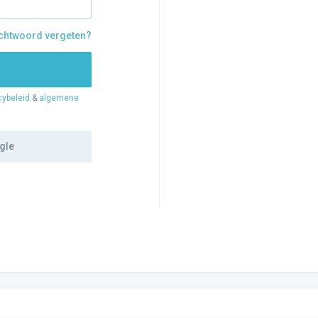
htwoord vergeten?
cybeleid
&
algemene
gle