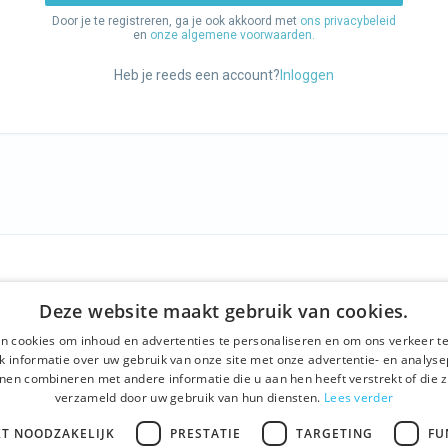
Door je te registreren, ga je ook akkoord met
ons privacybeleid
en
onze algemene voorwaarden.
Heb je reeds een account?
Inloggen
F
ONS AANBOD
SOCIALS
Deze website maakt gebruik van cookies.
ns
Rondleidingen
Facebook
n cookies om inhoud en advertenties te personaliseren en om ons verkeer te
ne voorwaarden
Dagprogramma
Instagram
 informatie over uw gebruik van onze site met onze advertentie- en analyse
nen combineren met andere informatie die u aan hen heeft verstrekt of die z
beleid
Ghent History Tour
LinkedIn
verzameld door uw gebruik van hun diensten.
Lees verder
t
Activiteiten
KT NOODZAKELIJK
PRESTATIE
TARGETING
FU