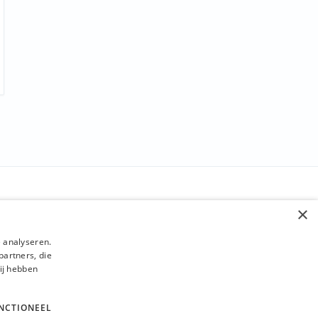
BLIJF OP DE HOOGTE
×
Verzenden
 analyseren.
partners, die
ij hebben
NCTIONEEL