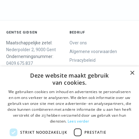
GENTSE GIDSEN
BEDRIJF
Maatschappelijke zetel:
Over ons
Nederpolder 2, 9000 Gent
Algemene voorwaarden
Ondernemingsnummer:
Privacybeleid
0409.675.837
Contact
RPR Gent
×
Deze website maakt gebruik
van cookies.
We gebruiken cookies om inhoud en advertenties te personaliseren
ONS AANBOD
SOCIALS
en om ons verkeer te analyseren. We delen ook informatie over uw
Rondleidingen
Facebook
gebruik van onze site met onze advertentie- en analysepartners, die
deze kunnen combineren met andere informatie die u aan hen heeft
Dagprogramma
Instagram
verstrekt of die zij hebben verzameld door uw gebruik van hun
Ghent History Tour
LinkedIn
diensten.
Lees verder
Activiteiten
STRIKT NOODZAKELIJK
PRESTATIE