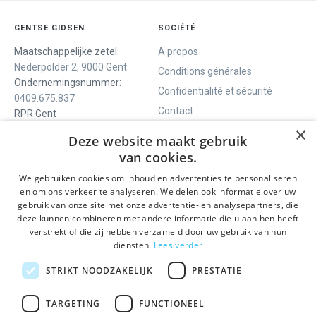
GENTSE GIDSEN
SOCIÉTÉ
Maatschappelijke zetel:
A propos
Nederpolder 2, 9000 Gent
Conditions générales
Ondernemingsnummer:
Confidentialité et sécurité
0409.675.837
Contact
RPR Gent
×
Deze website maakt gebruik
van cookies.
NOUS VOUS OFFRONS
SOCIALS
We gebruiken cookies om inhoud en advertenties te personaliseren
Visites guidées
Facebook
en om ons verkeer te analyseren. We delen ook informatie over uw
gebruik van onze site met onze advertentie- en analysepartners, die
Gand en un jour
Instagram
deze kunnen combineren met andere informatie die u aan hen heeft
Visite guidée du centre
LinkedIn
verstrekt of die zij hebben verzameld door uw gebruik van hun
historique
diensten.
Lees verder
Activités
STRIKT NOODZAKELIJK
PRESTATIE
RESTEZ INFORMÉ
TARGETING
FUNCTIONEEL