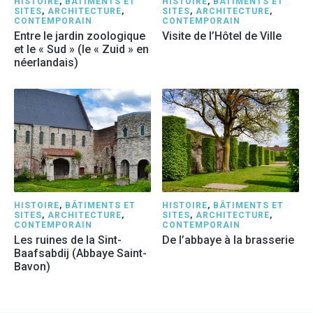
HISTOIRE
,
BÂTIMENTS ET
HISTOIRE
,
BÂTIMENTS ET
SITES
,
ARCHITECTURE
,
SITES
,
ARCHITECTURE
,
CONTEMPORAIN
CONTEMPORAIN
Entre le jardin zoologique
Visite de l’Hôtel de Ville
et le « Sud » (le « Zuid » en
néerlandais)
HISTOIRE
,
BÂTIMENTS ET
HISTOIRE
,
BÂTIMENTS ET
SITES
,
ARCHITECTURE
,
SITES
,
ARCHITECTURE
,
CONTEMPORAIN
CONTEMPORAIN
Les ruines de la Sint-
De l’abbaye à la brasserie
Baafsabdij (Abbaye Saint-
Bavon)