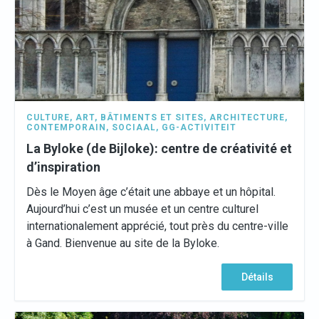
CULTURE
,
ART
,
BÂTIMENTS ET SITES
,
ARCHITECTURE
,
CONTEMPORAIN
,
SOCIAAL
,
GG-ACTIVITEIT
La Byloke (de Bijloke): centre de créativité et
d’inspiration
Dès le Moyen âge c’était une abbaye et un hôpital.
Aujourd’hui c’est un musée et un centre culturel
internationalement apprécié, tout près du centre-ville
à Gand. Bienvenue au site de la Byloke.
Détails