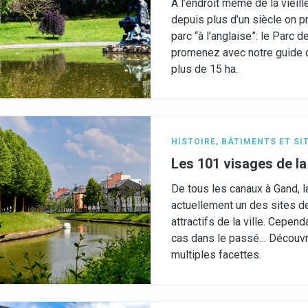
A l’endroit même de la vieill
depuis plus d’un siècle on pr
parc “à l’anglaise”: le Parc d
promenez avec notre guide 
plus de 15 ha.
HISTOIRE
,
BÂTIMENTS ET SI
Les 101 visages de 
De tous les canaux à Gand, 
actuellement un des sites d
attractifs de la ville. Cepend
cas dans le passé… Découvr
multiples facettes.