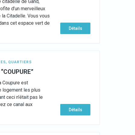
e citadelle de Gand,
ofite d’un merveilleux
e la Citadelle. Vous vous
dans cet espace vert de
Détails
TES
,
QUARTIERS
la “COUPURE”
la Coupure est
e logement les plus
ant ceci n’était pas le
ez ce canal aux
Détails