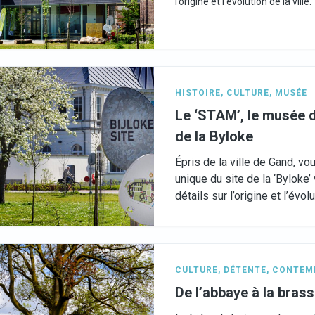
l’origine et l’évolution de la ville.
HISTOIRE
,
CULTURE
,
MUSÉE
Le ‘STAM’, le musée de 
de la Byloke
Épris de la ville de Gand, v
unique du site de la ‘Byloke’
détails sur l’origine et l’évolu
CULTURE
,
DÉTENTE
,
CONTEM
De l’abbaye à la brass