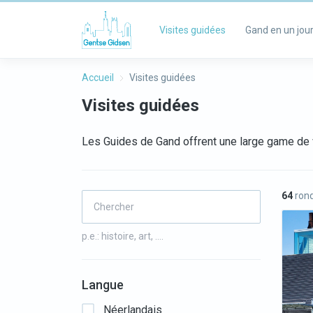
Visites guidées
Gand en un jou
Accueil
Visites guidées
Visites guidées
Les Guides de Gand offrent une large game de 
64
rond
p.e.: histoire, art, ….
Langue
Néerlandais