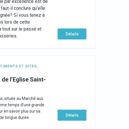
le par excellence est de
 faut-il conclure qu’elle
ignée? Si vous tenez à
us lors de cette
 tout sur le passé et
Détails
rasseries.
TIMENTS ET SITES
,
 de l’Eglise Saint-
las, située au Marché aux
 même temps d’une grande
r en savoir plus sur sa
Détails
 de longue durée.