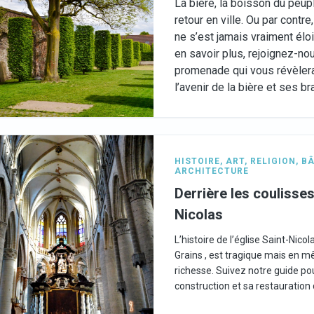
La bière, la boisson du peup
retour en ville. Ou par contre,
ne s’est jamais vraiment élo
en savoir plus, rejoignez-no
promenade qui vous révèlera
l’avenir de la bière et ses b
HISTOIRE
,
ART
,
RELIGION
,
BÂ
ARCHITECTURE
Derrière les coulisses
Nicolas
L’histoire de l’église Saint-Nico
Grains , est tragique mais en
richesse. Suivez notre guide pou
construction et sa restauration