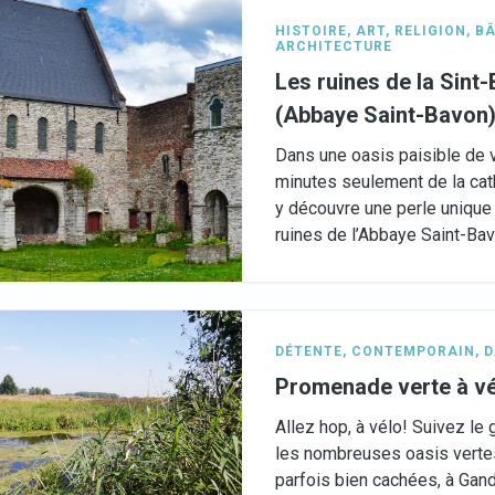
HISTOIRE
,
ART
,
RELIGION
,
BÂ
ARCHITECTURE
Les ruines de la Sint
(Abbaye Saint-Bavon
Dans une oasis paisible de 
minutes seulement de la cat
y découvre une perle unique
ruines de l’Abbaye Saint-Bav
DÉTENTE
,
CONTEMPORAIN
,
D
Promenade verte à v
Allez hop, à vélo! Suivez le 
les nombreuses oasis vertes
parfois bien cachées, à Gand