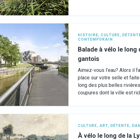
HISTOIRE
,
CULTURE
,
DÉTENT
CONTEMPORAIN
Balade à vélo le long
gantois
Aimez-vous l’eau? Alors il f
place sur votre selle et fait
long des plus belles rivière
coupures dont la ville est ric
CULTURE
,
ART
,
DÉTENTE
,
DAN
À vélo le long de la L