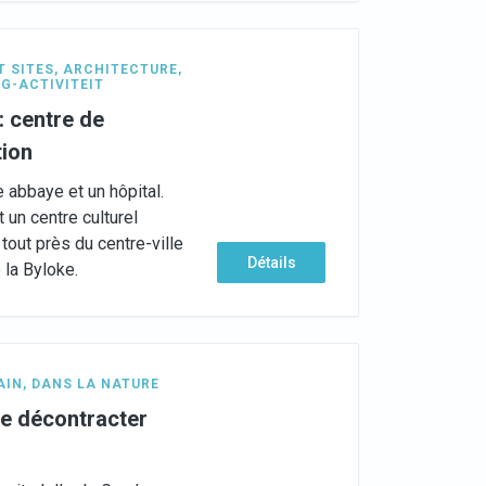
T SITES
,
ARCHITECTURE
,
G-ACTIVITEIT
: centre de
tion
 abbaye et un hôpital.
 un centre culturel
tout près du centre-ville
Détails
 la Byloke.
AIN
,
DANS LA NATURE
 se décontracter