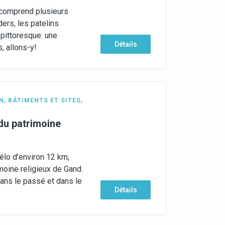
 comprend plusieurs
ers, les patelins
 pittoresque: une
Détails
, allons-y!
N
,
BÂTIMENTS ET SITES
,
 du patrimoine
élo d’environ 12 km,
imoine religieux de Gand.
ans le passé et dans le
Détails