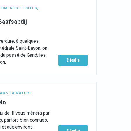
TIMENTS ET SITES
,
-Baafsabdij
)
verdure, à quelques
hédrale Saint-Bavon, on
 du passé de Gand: les
Détails
on.
ANS LA NATURE
élo
guide. Il vous mènera par
, parfois bien connues,
 et aux environs.