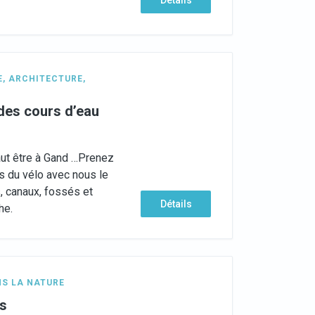
Détails
E
,
ARCHITECTURE
,
 des cours d’eau
aut être à Gand …Prenez
es du vélo avec nous le
s, canaux, fossés et
Détails
he.
S LA NATURE
ys