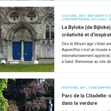
CULTURE
,
ART
,
BÂTIMENTS E
CONTEMPORAIN
,
SOCIAAL
,
G
La Byloke (de Bijloke)
créativité et d’inspira
Dès le Moyen âge c’était une
Aujourd’hui c’est un musée et
internationalement apprécié, 
à Gand. Bienvenue au site de
HISTOIRE
,
ART
,
CONTEMPOR
Parc de la Citadelle:
dans la verdure