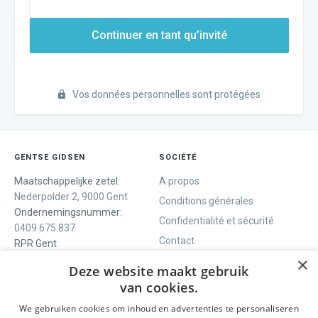
Continuer en tant qu’invité
Vos données personnelles sont protégées
GENTSE GIDSEN
SOCIÉTÉ
Maatschappelijke zetel:
A propos
Nederpolder 2, 9000 Gent
Conditions générales
Ondernemingsnummer:
Confidentialité et sécurité
0409.675.837
Contact
RPR Gent
×
Deze website maakt gebruik
van cookies.
NOUS VOUS OFFRONS
SOCIALS
We gebruiken cookies om inhoud en advertenties te personaliseren