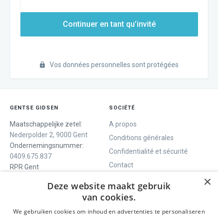
Continuer en tant qu’invité
Vos données personnelles sont protégées
GENTSE GIDSEN
SOCIÉTÉ
Maatschappelijke zetel:
A propos
Nederpolder 2, 9000 Gent
Conditions générales
Ondernemingsnummer:
Confidentialité et sécurité
0409.675.837
Contact
RPR Gent
×
Deze website maakt gebruik
van cookies.
NOUS VOUS OFFRONS
SOCIALS
We gebruiken cookies om inhoud en advertenties te personaliseren