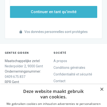
Continuer en tant qu’invité
Vos données personnelles sont protégées
GENTSE GIDSEN
SOCIÉTÉ
Maatschappelijke zetel:
A propos
Nederpolder 2, 9000 Gent
Conditions générales
Ondernemingsnummer:
Confidentialité et sécurité
0409.675.837
Contact
RPR Gent
×
Deze website maakt gebruik
van cookies.
NOUS VOUS OFFRONS
SOCIALS
We gebruiken cookies om inhoud en advertenties te personaliseren