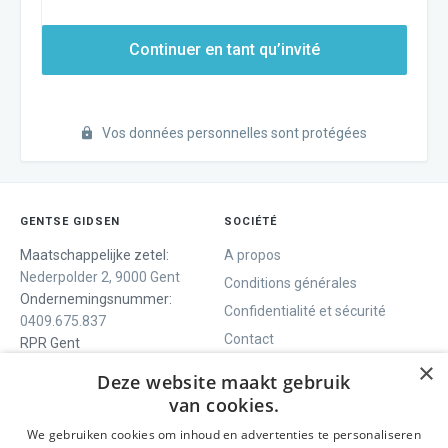
Continuer en tant qu’invité
Vos données personnelles sont protégées
GENTSE GIDSEN
SOCIÉTÉ
Maatschappelijke zetel:
A propos
Nederpolder 2, 9000 Gent
Conditions générales
Ondernemingsnummer:
Confidentialité et sécurité
0409.675.837
Contact
RPR Gent
×
Deze website maakt gebruik
van cookies.
NOUS VOUS OFFRONS
SOCIALS
We gebruiken cookies om inhoud en advertenties te personaliseren