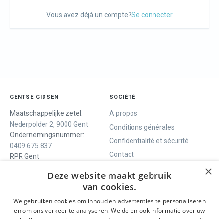
Vous avez déjà un compte?
Se connecter
GENTSE GIDSEN
SOCIÉTÉ
Maatschappelijke zetel:
A propos
Nederpolder 2, 9000 Gent
Conditions générales
Ondernemingsnummer:
Confidentialité et sécurité
0409.675.837
Contact
RPR Gent
×
Deze website maakt gebruik
van cookies.
NOUS VOUS OFFRONS
SOCIALS
We gebruiken cookies om inhoud en advertenties te personaliseren
Visites guidées
Facebook
en om ons verkeer te analyseren. We delen ook informatie over uw