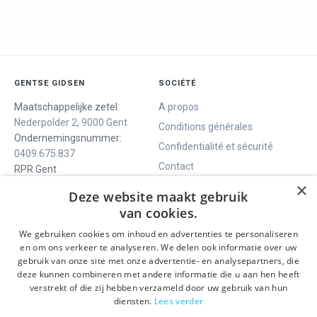
GENTSE GIDSEN
SOCIÉTÉ
Maatschappelijke zetel:
A propos
Nederpolder 2, 9000 Gent
Conditions générales
Ondernemingsnummer:
Confidentialité et sécurité
0409.675.837
Contact
RPR Gent
×
Deze website maakt gebruik
van cookies.
NOUS VOUS OFFRONS
SOCIALS
We gebruiken cookies om inhoud en advertenties te personaliseren
Visites guidées
Facebook
en om ons verkeer te analyseren. We delen ook informatie over uw
gebruik van onze site met onze advertentie- en analysepartners, die
Gand en un jour
Instagram
deze kunnen combineren met andere informatie die u aan hen heeft
Visite guidée du centre
LinkedIn
verstrekt of die zij hebben verzameld door uw gebruik van hun
historique
diensten.
Lees verder