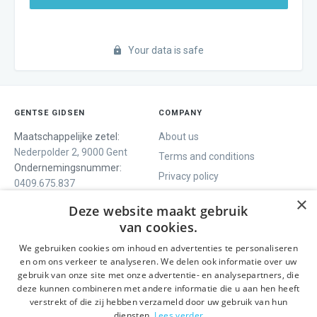
Your data is safe
GENTSE GIDSEN
COMPANY
Maatschappelijke zetel:
About us
Nederpolder 2, 9000 Gent
Terms and conditions
Ondernemingsnummer:
Privacy policy
0409.675.837
Contact
RPR Gent
×
Deze website maakt gebruik
van cookies.
We gebruiken cookies om inhoud en advertenties te personaliseren
WE OFFER
SOCIALS
en om ons verkeer te analyseren. We delen ook informatie over uw
Guided tours
Facebook
gebruik van onze site met onze advertentie- en analysepartners, die
deze kunnen combineren met andere informatie die u aan hen heeft
One day tour
Instagram
verstrekt of die zij hebben verzameld door uw gebruik van hun
Ghent History tour
LinkedIn
diensten.
Lees verder