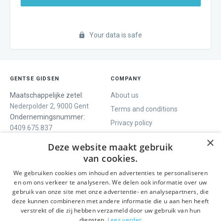
Your data is safe
GENTSE GIDSEN
COMPANY
Maatschappelijke zetel:
About us
Nederpolder 2, 9000 Gent
Terms and conditions
Ondernemingsnummer:
Privacy policy
0409.675.837
Contact
RPR Gent
×
Deze website maakt gebruik
van cookies.
We gebruiken cookies om inhoud en advertenties te personaliseren
WE OFFER
SOCIALS
en om ons verkeer te analyseren. We delen ook informatie over uw
Guided tours
Facebook
gebruik van onze site met onze advertentie- en analysepartners, die
deze kunnen combineren met andere informatie die u aan hen heeft
One day tour
Instagram
verstrekt of die zij hebben verzameld door uw gebruik van hun
Ghent History tour
LinkedIn
diensten.
Lees verder