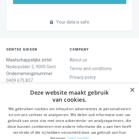
Your data is safe
GENTSE GIDSEN
COMPANY
Maatschappelijke zetel:
About us
Nederpolder 2, 9000 Gent
Terms and conditions
Ondernemingsnummer:
Privacy policy
0409.675.837
Contact
RPR Gent
×
Deze website maakt gebruik
van cookies.
We gebruiken cookies om inhoud en advertenties te personaliseren
WE OFFER
SOCIALS
en om ons verkeer te analyseren. We delen ook informatie over uw
Guided tours
Facebook
gebruik van onze site met onze advertentie- en analysepartners, die
deze kunnen combineren met andere informatie die u aan hen heeft
One day tour
Instagram
verstrekt of die zij hebben verzameld door uw gebruik van hun
Ghent History tour
LinkedIn
diensten.
Lees verder