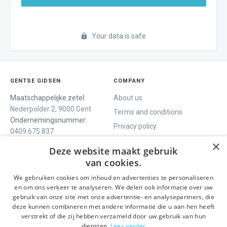
Your data is safe
GENTSE GIDSEN
COMPANY
Maatschappelijke zetel:
About us
Nederpolder 2, 9000 Gent
Terms and conditions
Ondernemingsnummer:
Privacy policy
0409.675.837
Contact
RPR Gent
×
Deze website maakt gebruik
van cookies.
We gebruiken cookies om inhoud en advertenties te personaliseren
WE OFFER
SOCIALS
en om ons verkeer te analyseren. We delen ook informatie over uw
Guided tours
Facebook
gebruik van onze site met onze advertentie- en analysepartners, die
deze kunnen combineren met andere informatie die u aan hen heeft
One day tour
Instagram
verstrekt of die zij hebben verzameld door uw gebruik van hun
Ghent History tour
LinkedIn
diensten.
Lees verder