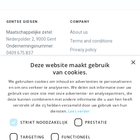
GENTSE GIDSEN
COMPANY
Maatschappelijke zetel:
About us
Nederpolder 2, 9000 Gent
Terms and conditions
Ondernemingsnummer:
Privacy policy
0409.675.837
Contact
RPR Gent
×
Deze website maakt gebruik
van cookies.
We gebruiken cookies om inhoud en advertenties te personaliseren
WE OFFER
SOCIALS
en om ons verkeer te analyseren. We delen ook informatie over uw
Guided tours
Facebook
gebruik van onze site met onze advertentie- en analysepartners, die
deze kunnen combineren met andere informatie die u aan hen heeft
One day tour
Instagram
verstrekt of die zij hebben verzameld door uw gebruik van hun
Ghent History tour
LinkedIn
diensten.
Lees verder
Activities
STRIKT NOODZAKELIJK
PRESTATIE
STAY INFORMED
TARGETING
FUNCTIONEEL