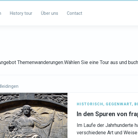
m
History tour
Über uns
Contact
s Angebot Themenwanderungen.Wählen Sie eine Tour aus und buch
leidingen
HISTORISCH
,
GEGENWART
,
B
In den Spuren von fr
Im Laufe der Jahrhunderte h
verschiedene Art und Weise 