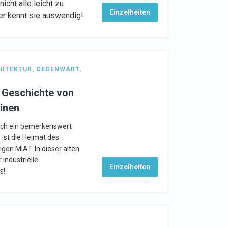
icht alle leicht zu
Einzelheiten
rer kennt sie auswendig!
HITEKTUR
,
GEGENWART
,
 Geschichte von
inen
ich ein bemerkenswert
 ist die Heimat des
en MIAT. In dieser alten
 industrielle
Einzelheiten
s!