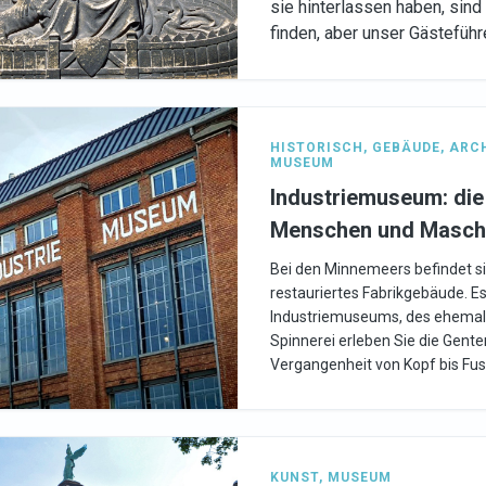
sie hinterlassen haben, sind n
finden, aber unser Gästefüh
HISTORISCH
,
GEBÄUDE
,
ARC
MUSEUM
Industriemuseum: die
Menschen und Masch
Bei den Minnemeers befindet s
restauriertes Fabrikgebäude. Es
Industriemuseums, des ehemalig
Spinnerei erleben Sie die Genter
Vergangenheit von Kopf bis Fus
KUNST
,
MUSEUM