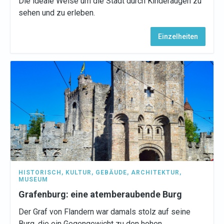
Die ideale Weise um die Stadt durch Kinderaugen zu
sehen und zu erleben.
Einzelheiten
HISTORISCH
,
KULTUR
,
GEBÄUDE
,
ARCHITEKTUR
,
MUSEUM
Grafenburg: eine atemberaubende Burg
Der Graf von Flandern war damals stolz auf seine
Burg, die ein Gegengewicht zu den hohen