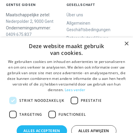
GENTSE GIDSEN
GESELLSCHAFT
Maatschappelijke zetel:
Über uns
Nederpolder 2, 9000 Gent
Allgemeinen
Ondernemingsnummer:
Geschäftsbedingungen
0409.675.837
Datenschutzerklärung
RPR Gent
×
Deze website maakt gebruik
Contact
van cookies.
We gebruiken cookies om inhoud en advertenties te personaliseren
WIR BIETEN
SOCIALS
en om ons verkeer te analyseren. We delen ook informatie over uw
Geführte Tour
Facebook
gebruik van onze site met onze advertentie- en analysepartners, die
deze kunnen combineren met andere informatie die u aan hen heeft
Tagesprogramm
Instagram
verstrekt of die zij hebben verzameld door uw gebruik van hun
History tour
LinkedIn
diensten.
Lees verder
Aktivitäten
STRIKT NOODZAKELIJK
PRESTATIE
BLEIBEN SIE INFORMIERT
TARGETING
FUNCTIONEEL
Senden
ALLES ACCEPTEREN
ALLES AFWIJZEN