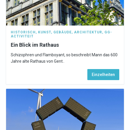
HISTORISCH
,
KUNST
,
GEBÄUDE
,
ARCHITEKTUR
,
GG-
ACTIVITEIT
Ein Blick im Rathaus
Schizophren und Flamboyant, so beschreibt Mann das 600
Jahre alte Rathaus von Gent..
Einzelheiten