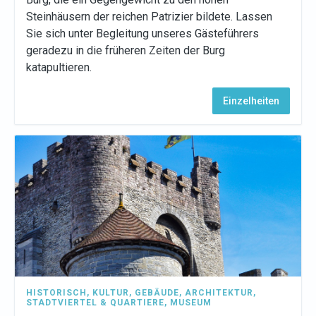
Steinhäusern der reichen Patrizier bildete. Lassen
Sie sich unter Begleitung unseres Gästeführers
geradezu in die früheren Zeiten der Burg
katapultieren.
Einzelheiten
HISTORISCH
,
KULTUR
,
GEBÄUDE
,
ARCHITEKTUR
,
STADTVIERTEL & QUARTIERE
,
MUSEUM