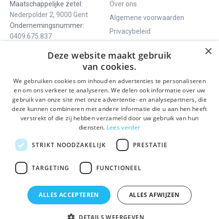
Maatschappelijke zetel:
Over ons
Nederpolder 2, 9000 Gent
Algemene voorwaarden
Ondernemingsnummer:
Privacybeleid
0409.675.837
Contact
RPR Gent
×
Deze website maakt gebruik
van cookies.
We gebruiken cookies om inhoud en advertenties te personaliseren
ONS AANBOD
SOCIALS
en om ons verkeer te analyseren. We delen ook informatie over uw
Rondleidingen
Facebook
gebruik van onze site met onze advertentie- en analysepartners, die
deze kunnen combineren met andere informatie die u aan hen heeft
Dagprogramma
Instagram
verstrekt of die zij hebben verzameld door uw gebruik van hun
Ghent History Tour
LinkedIn
diensten.
Lees verder
Activiteiten
STRIKT NOODZAKELIJK
PRESTATIE
BLIJF OP DE HOOGTE
TARGETING
FUNCTIONEEL
Verzenden
ALLES ACCEPTEREN
ALLES AFWIJZEN
DETAILS WEERGEVEN