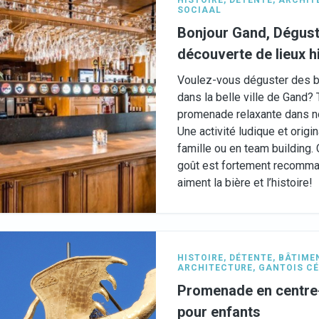
HISTOIRE
,
DÉTENTE
,
ARCHIT
SOCIAAL
Bonjour Gand, Dégusta
découverte de lieux h
Voulez-vous déguster des bi
dans la belle ville de Gand? 
promenade relaxante dans no
Une activité ludique et origin
famille ou en team building
goût est fortement recomma
aiment la bière et l’histoire!
HISTOIRE
,
DÉTENTE
,
BÂTIMEN
ARCHITECTURE
,
GANTOIS CÉ
Promenade en centre
pour enfants