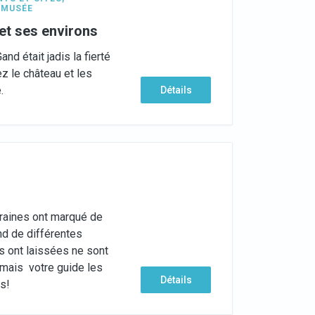
,
MUSÉE
t ses environs
d était jadis la fierté
z le château et les
.
Détails
eraines ont marqué de
and de différentes
s ont laissées ne sont
, mais votre guide les
Détails
ts!