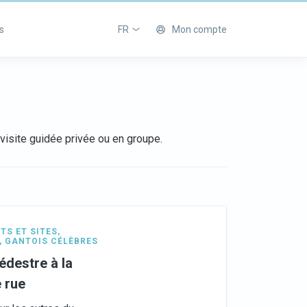
s
FR
Mon compte
isite guidée privée ou en groupe.
TS ET SITES
,
,
GANTOIS CÉLÈBRES
pédestre à la
e rue