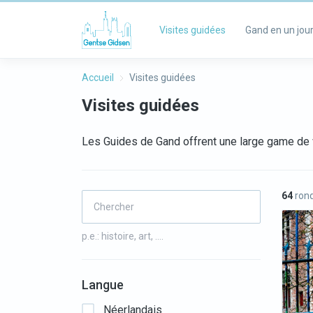
Visites guidées
Gand en un jou
Accueil
Visites guidées
Visites guidées
Les Guides de Gand offrent une large game de 
64
rond
p.e.: histoire, art, ….
Langue
Néerlandais