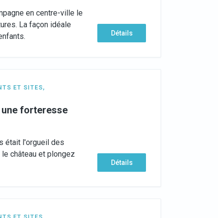
pagne en centre-ville le
ntures. La façon idéale
Détails
 enfants.
TS ET SITES
,
une forteresse
était l'orgueil des
 le château et plongez
Détails
TS ET SITES
,