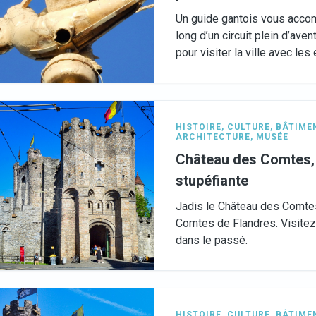
Un guide gantois vous accom
long d’un circuit plein d’ave
pour visiter la ville avec les
HISTOIRE
,
CULTURE
,
BÂTIMEN
ARCHITECTURE
,
MUSÉE
Château des Comtes, 
stupéfiante
Jadis le Château des Comtes 
Comtes de Flandres. Visitez
dans le passé.
HISTOIRE
,
CULTURE
,
BÂTIMEN