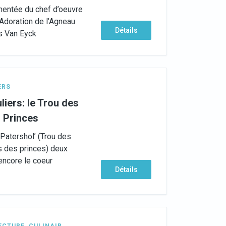
mentée du chef d’oeuvre
’Adoration de l’Agneau
Détails
es Van Eyck
ERS
liers: le Trou des
s Princes
Patershol’ (Trou des
s des princes) deux
 encore le coeur
Détails