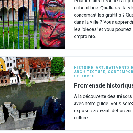
Pour les uns c'est de l'art p
gribouillage. Quelle est la st
concernant les graffitis ? Qu
dans la ville ? Vous apprendr
les 'pieces' et vous pourrez
empreinte.
HISTOIRE
,
ART
,
BÂTIMENTS E
ARCHITECTURE
,
CONTEMPOR
CÉLÈBRES
Promenade historique 
A la découverte des trésors 
avec notre guide. Vous sere
exposé captivant, débordant d
culture.