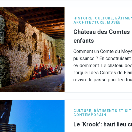
HISTOIRE
,
CULTURE
,
BÂTIMEN
ARCHITECTURE
,
MUSÉE
Château des Comtes à 
enfants
Comment un Comte du Moyen
puissance ? En construisant 
évidemment. Le château des
l'orgueil des Comtes de Flan
revivre le passé pour les tou
CULTURE
,
BÂTIMENTS ET SIT
CONTEMPORAIN
Le ‘Krook’: haut lieu 