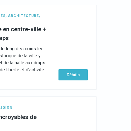
TES
,
ARCHITECTURE
,
en centre-ville +
raps
le long des coins les
torique de la ville y
t de la halle aux draps:
e liberté et d’activité
Détails
LIGION
ncroyables de