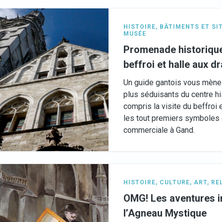
HISTOIRE
,
BÂTIMENTS ET SI
MUSÉE
Promenade historique 
beffroi et halle aux d
Un guide gantois vous mène 
plus séduisants du centre his
compris la visite du beffroi e
les tout premiers symboles d
commerciale à Gand.
HISTOIRE
,
CULTURE
,
ART
,
RE
OMG! Les aventures i
l’Agneau Mystique