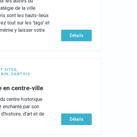
our les autres du
ratégie de la ville
els sont les hauts-lieux
ez tout sur les 'tags' et
 même y laisser votre
Détails
T SITES
,
AIN
,
GANTOIS
en centre-ville
du centre historique
z enchanté par son
’histoire, d’art et de
Détails