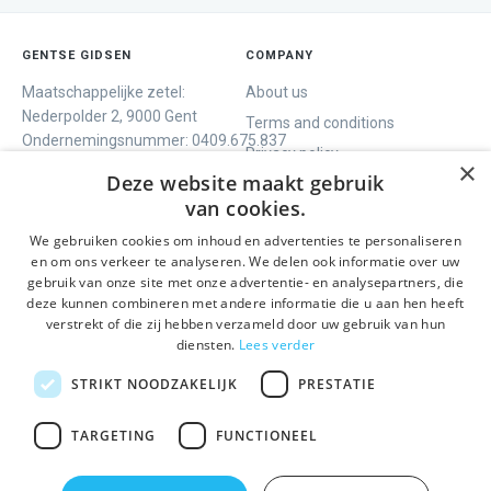
GENTSE GIDSEN
COMPANY
Maatschappelijke zetel:
About us
Nederpolder 2, 9000 Gent
Terms and conditions
Ondernemingsnummer:
0409.675.837
Privacy policy
RPR Gent
×
Deze website maakt gebruik
Contact
van cookies.
We gebruiken cookies om inhoud en advertenties te personaliseren
WE OFFER
SOCIALS
en om ons verkeer te analyseren. We delen ook informatie over uw
Guided tours
Facebook
gebruik van onze site met onze advertentie- en analysepartners, die
deze kunnen combineren met andere informatie die u aan hen heeft
One day tour
Instagram
verstrekt of die zij hebben verzameld door uw gebruik van hun
Ghent History tour
LinkedIn
diensten.
Lees verder
Activities
STRIKT NOODZAKELIJK
PRESTATIE
STAY INFORMED
TARGETING
FUNCTIONEEL
Send