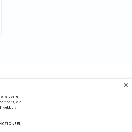
STAY INFORMED
×
Send
 analyseren.
partners, die
ij hebben
NCTIONEEL