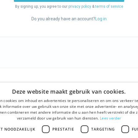
By signing up, you agree to our
privacy policy
&
terms of service
Do you already have an account?
Log in
NY
WE OFFER
SOCIALS
Deze website maakt gebruik van cookies.
us
Guided tours
Facebook
n cookies om inhoud en advertenties te personaliseren en om ons verkeer te
nd conditions
One day tour
Instagram
 informatie over uw gebruik van onze site met onze advertentie- en analyse
nen combineren met andere informatie die u aan hen heeft verstrekt of die z
 policy
Ghent History tour
LinkedIn
verzameld door uw gebruik van hun diensten.
Lees verder
t
Activities
KT NOODZAKELIJK
PRESTATIE
TARGETING
FU