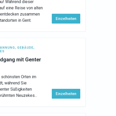
au! Während dieser
auf eine Reise von alten
d entdecken zusammen
Einzelheiten
tandorten in Gent.
PANNUNG
,
GEBÄUDE
,
ES
ndgang mit Genter
n schönsten Orten im
dt, während Sie
enter Süßigkeiten
Einzelheiten
erühmten Neuzekes...