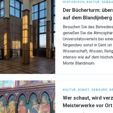
HISTORISCH
,
KULTUR
,
GEBÄU
Der Bücherturm: übe
auf dem Blandijnberg
Besuchen Sie das Belveder
genießen Sie die Atmosphär
Universitätsviertels bei ein
Nirgendwo sonst in Gent ist
Wissenschaft, Wissen, Relig
intensiv wie auf dem höchst
Monte Blandinium.
KULTUR
,
KUNST
,
GEBÄUDE
,
A
Wer schaut, wird ver
Meisterwerke vor Ort