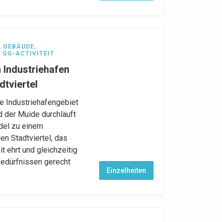
,
GEBÄUDE
,
,
GG-ACTIVITEIT
 Industriehafen
dtviertel
e Industriehafengebiet
der Muide durchläuft
del zu einem
en Stadtviertel, das
 ehrt und gleichzeitig
edürfnissen gerecht
Einzelheiten