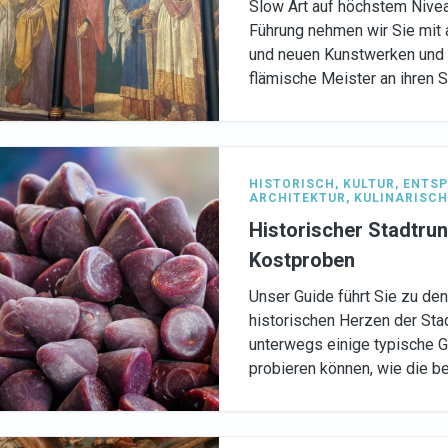
Slow Art auf höchstem Nive
Führung nehmen wir Sie mit 
und neuen Kunstwerken un
flämische Meister an ihren S
HISTORISCH
,
KULTUR
,
ENTS
ARCHITEKTUR
,
KULINARISCH
Historischer Stadtru
Kostproben
Unser Guide führt Sie zu de
historischen Herzen der Sta
unterwegs einige typische G
probieren können, wie die b