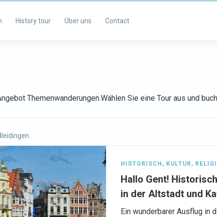
m
History tour
Über uns
Contact
s Angebot Themenwanderungen.Wählen Sie eine Tour aus und buch
leidingen
HISTORISCH
,
KULTUR
,
RELIG
Hallo Gent! Historis
in der Altstadt und Ka
Ein wunderbarer Ausflug in 