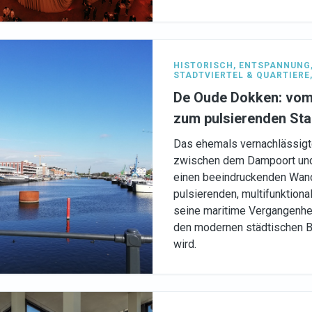
HISTORISCH
,
ENTSPANNUNG
STADTVIERTEL & QUARTIERE
De Oude Dokken: vom
zum pulsierenden Sta
Das ehemals vernachlässigt
zwischen dem Dampoort und 
einen beeindruckenden Wan
pulsierenden, multifunktional
seine maritime Vergangenheit
den modernen städtischen B
wird.