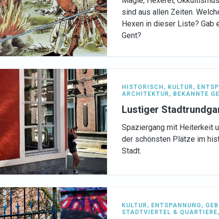
Magie, Hexerei, Okkultismu
sind aus allen Zeiten. Welch
Hexen in dieser Liste? Gab
Gent?
HISTORISCH
,
KULTUR
,
ENTS
ARCHITEKTUR
,
BEKANNTE G
Lustiger Stadtrundg
Spaziergang mit Heiterkeit 
der schönsten Plätze im his
Stadt.
KULTUR
,
ENTSPANNUNG
,
GEB
STADTVIERTEL & QUARTIERE