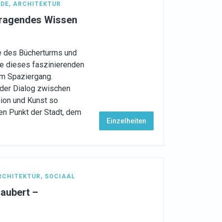
DE
,
ARCHITEKTUR
rragendes Wissen
e des Bücherturms und
e dieses faszinierenden
em Spaziergang.
 der Dialog zwischen
ion und Kunst so
en Punkt der Stadt, dem
Einzelheiten
RCHITEKTUR
,
SOCIAAL
zaubert –