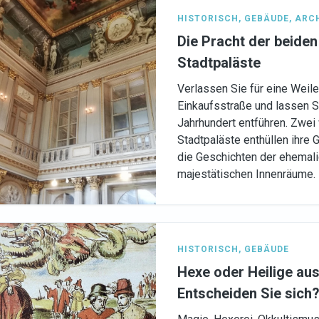
HISTORISCH
,
GEBÄUDE
,
ARC
Die Pracht der beiden
Stadtpaläste
Verlassen Sie für eine Weil
Einkaufsstraße und lassen Si
Jahrhundert entführen. Zwe
Stadtpaläste enthüllen ihre 
die Geschichten der ehemal
majestätischen Innenräume.
HISTORISCH
,
GEBÄUDE
Hexe oder Heilige aus
Entscheiden Sie sich