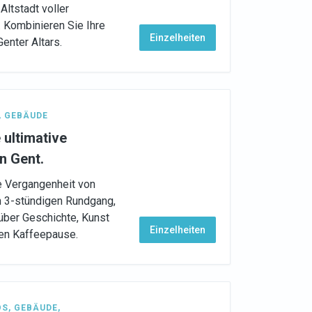
Altstadt voller
. Kombinieren Sie Ihre
Einzelheiten
enter Altars.
,
GEBÄUDE
 ultimative
n Gent.
ie Vergangenheit von
n 3-stündigen Rundgang,
über Geschichte, Kunst
Einzelheiten
hen Kaffeepause.
ÖS
,
GEBÄUDE
,