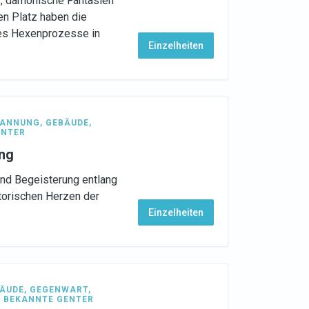
s, dämonische Fantasien
en Platz haben die
 es Hexenprozesse in
Einzelheiten
PANNUNG
,
GEBÄUDE
,
ENTER
ang
und Begeisterung entlang
torischen Herzen der
Einzelheiten
ÄUDE
,
GEGENWART
,
,
BEKANNTE GENTER